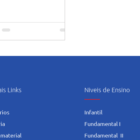
ais Links
Niveis de Ensino
rios
Infantil
ia
Fundamental I
 materia
l
Fundamental II