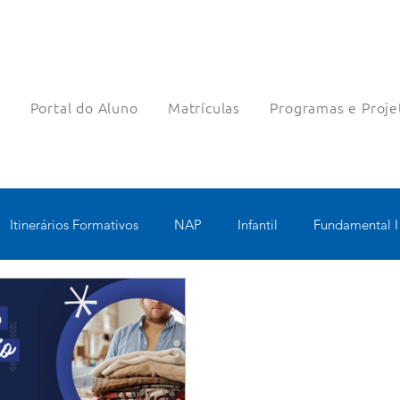
a
Portal do Aluno
Matrículas
Programas e Proje
Itinerários Formativos
NAP
Infantil
Fundamental I
nologia Educacional
Educomunicação
Bilíngue
Rob