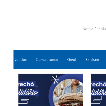
Nossa Escol
Notícias
Comunicados
Geral
Ex-aluno
Pastoral
Esportes
Turno Integral
Tec
Pedagógico