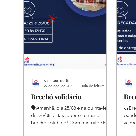
Salesiano Recife
24 de ago. de 2021
1 min de leitura
Brechó solidário
Bre
🗣Amanhã, dia 25/08 e na quinta-feira
🤝Bre
dia 26/08, estará aberto o nosso
pande
brechó solidário! Com o intuito de
valor
trabalhar com os alunos o...
ao pr