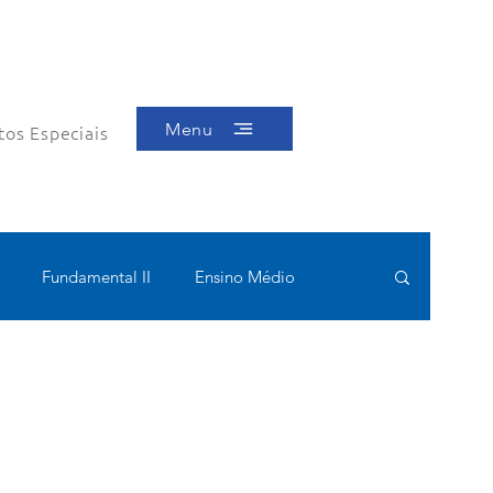
Menu
tos Especiais
Fundamental II
Ensino Médio
ótica
Bolsas filantrópicas
Teste