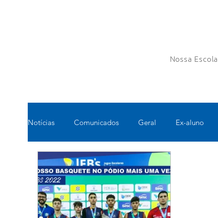
Nossa Escol
Notícias
Comunicados
Geral
Ex-aluno
Pastoral
Esportes
Turno Integral
Tec
Pedagógico