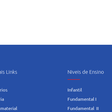
ais Links
Niveis de Ensino
rios
Infantil
ia
Fundamental I
 materia
l
Fundamental II