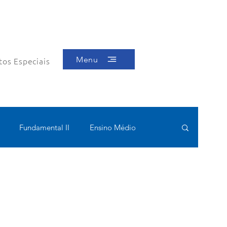
Menu
tos Especiais
Fundamental II
Ensino Médio
ótica
Bolsas filantrópicas
Teste