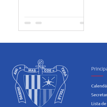
Escolares Brasileiros onde quase 6
mil...
Princip
Calendá
Secretar
L
ista de