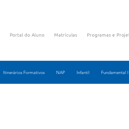
a
Portal do Aluno
Matrículas
Programas e Proje
Itinerários Formativos
NAP
Infantil
Fundamental I
nologia Educacional
Educomunicação
Bilíngue
Rob