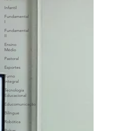
Infantil
Fundamental
I
Fundamental
II
Ensino
Médio
Pastoral
Esportes
Turno
Integral
Tecnologia
Educacional
Educomunicação
Bilíngue
Robótica
Bolsas