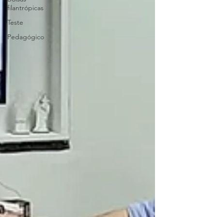
filantrópicas
Teste
Pedagógico