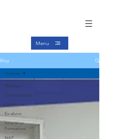
Menu
Blog
Notícias
Notícias
Comunicados
Geral
Ex-aluno
Itinerários
Formativos
NAP