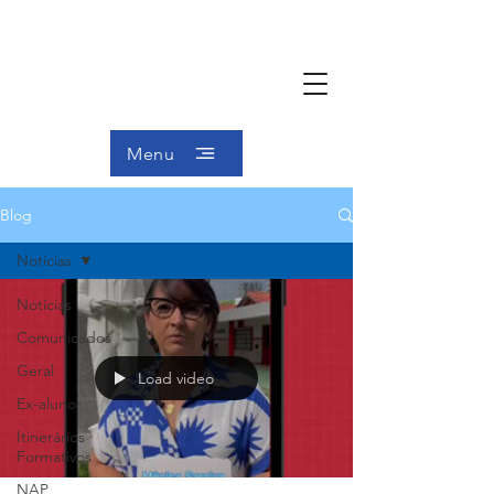
Menu
Blog
Notícias
Notícias
Comunicados
Geral
Load video
Ex-aluno
Itinerários
Formativos
NAP