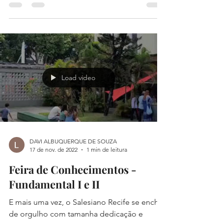
Horta
A turminha do nosso Integral preparou uma
receitinha cheia de novos sabores e cores:
pipoca temperada com amor. Quer saber
como é? A área...
Load video
DAVI ALBUQUERQUE DE SOUZA
17 de nov. de 2022
1 min de leitura