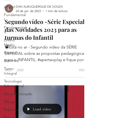
Infantil
DAVI ALBUQUERQUE DE SOUZA
24 de jan. de 2023
1 min de leitura
Fundamental
I
Segundo vídeo -Série Especial
Fundamental
das Novidades 2023 para as
II
turmas do Infantil
Ensino
Médio
📽Está no ar - Segundo vídeo da SÉRIE
Pastoral
ESPECIAL sobre as propostas pedagógicas
para o INFANTIL. #apertaoplay e fique por
Esportes
dentro das...
Turno
Integral
Tecnologia
Educacional
Educomunicação
Bilíngue
Load video
Robótica
Bolsas