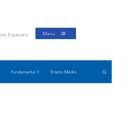
Menu
tos Especiais
Fundamental II
Ensino Médio
ótica
Bolsas filantrópicas
Teste