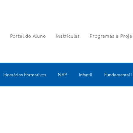
a
Portal do Aluno
Matrículas
Programas e Proje
Itinerários Formativos
NAP
Infantil
Fundamental I
nologia Educacional
Educomunicação
Bilíngue
Rob