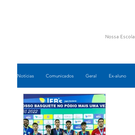
Nossa Escol
Notícias
Comunicados
Geral
Ex-aluno
Pastoral
Esportes
Turno Integral
Tec
Pedagógico