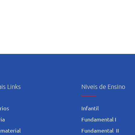
ais Links
Niveis de Ensino
rios
Infantil
ia
Fundamental I
 materia
l
Fundamental II