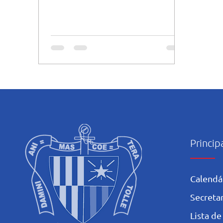
Escolares Brasileiros onde quase 6
mil...
Princip
Calendá
Secretar
L
ista de