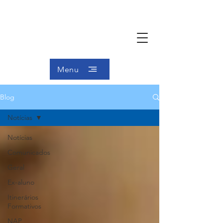
Menu
Blog
Notícias
Notícias
Comunicados
Geral
Ex-aluno
Itinerários
Formativos
NAP