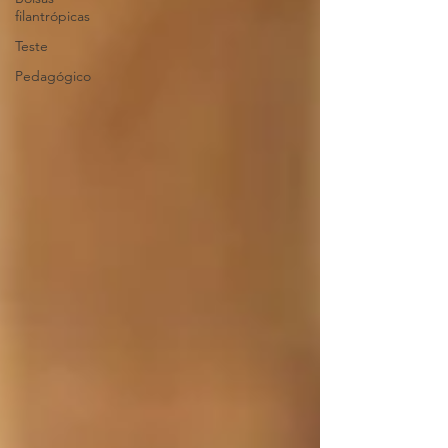
filantrópicas
Teste
Pedagógico