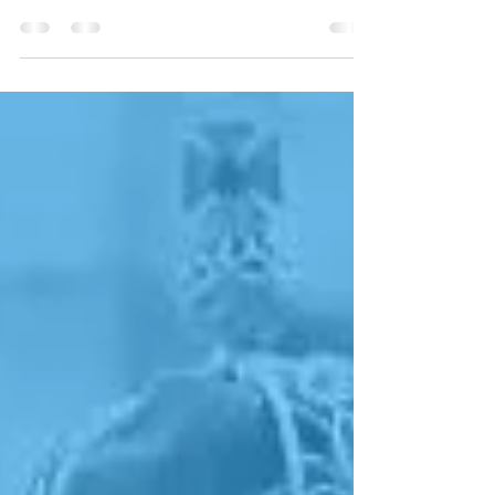
apresentações, a Basílica do Sagrado
Coração de Jesus recebeu a Família
Salesiana na manhã de hoje...