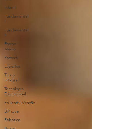
Infantil
Fundamental
I
Fundamental
II
Ensino
Médio
Pastoral
Esportes
Turno
Integral
Tecnologia
Educacional
Educomunicação
Bilíngue
Robótica
Bolsas