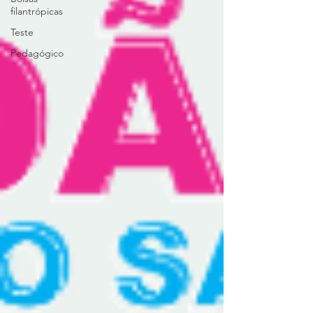
filantrópicas
Teste
Pedagógico