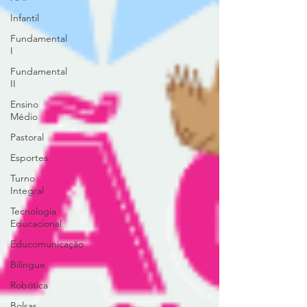
Infantil
Fundamental
I
Fundamental
II
Ensino
Médio
Pastoral
Esportes
Turno
Integral
Tecnologia
Educacional
Educomunicação
Bilíngue
Robótica
Bolsas