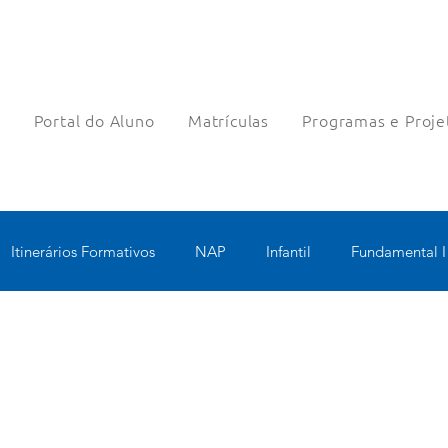
a
Portal do Aluno
Matrículas
Programas e Proje
Itinerários Formativos
NAP
Infantil
Fundamental I
nologia Educacional
Educomunicação
Bilíngue
Rob