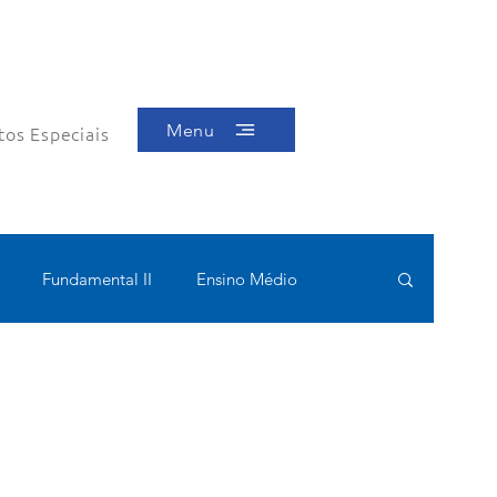
Menu
tos Especiais
Fundamental II
Ensino Médio
ótica
Bolsas filantrópicas
Teste