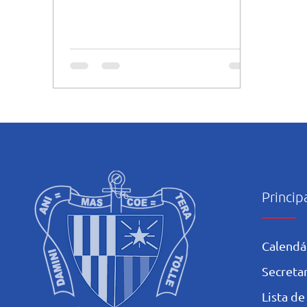
manjericão, tomate cereja,...
Princip
Calendá
Secretar
L
ista de