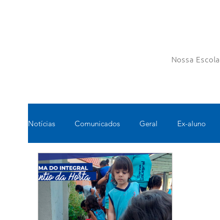
Nossa Escol
Notícias
Comunicados
Geral
Ex-aluno
Pastoral
Esportes
Turno Integral
Tec
Pedagógico