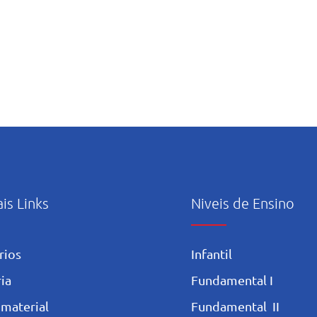
ais Links
Niveis de Ensino
rios
Infantil
ia
Fundamental I
 materia
l
Fundamental II