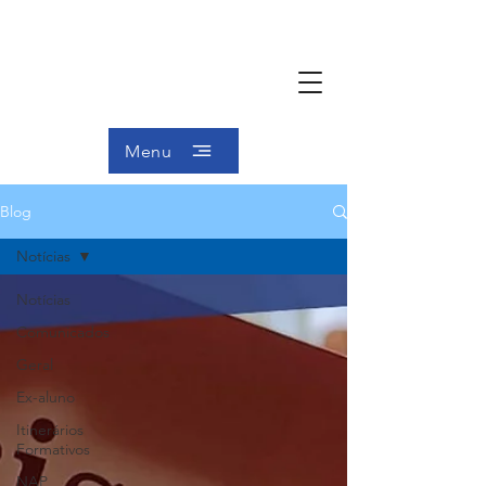
Menu
Blog
Notícias
Notícias
Comunicados
Geral
Ex-aluno
Itinerários
Formativos
NAP