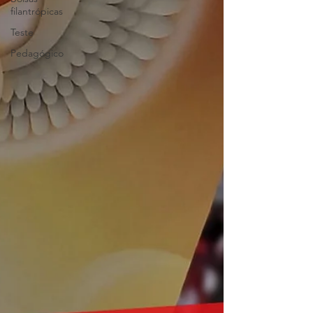
filantrópicas
Teste
Pedagógico