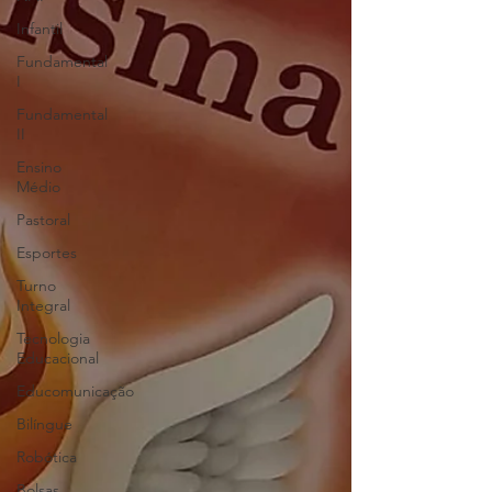
Infantil
Fundamental
I
Fundamental
II
Ensino
Médio
Pastoral
Esportes
Turno
Integral
Tecnologia
Educacional
Educomunicação
Bilíngue
Robótica
Bolsas