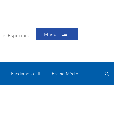
Menu
tos Especiais
Fundamental II
Ensino Médio
ótica
Bolsas filantrópicas
Teste