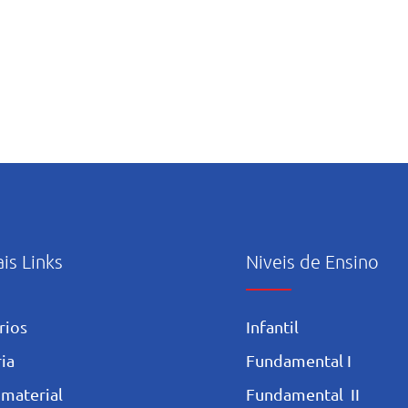
ais Links
Niveis de Ensino
rios
Infantil
ia
Fundamental I
 materia
l
Fundamental II