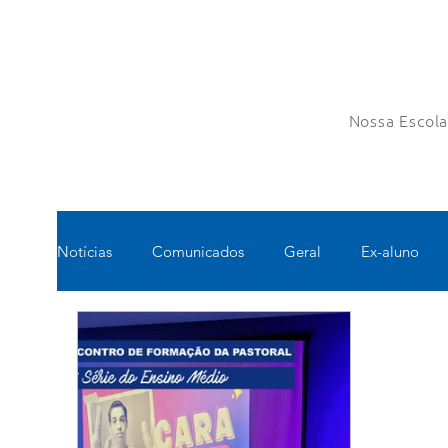
Nossa Escol
Notícias
Comunicados
Geral
Ex-aluno
Pastoral
Esportes
Turno Integral
Tec
Pedagógico