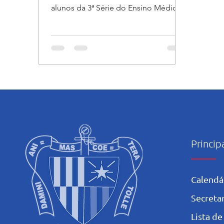
alunos da 3ª Série do Ensino Médio
denominado Cara a Cara. O...
Princip
Calendá
Secretar
L
ista de