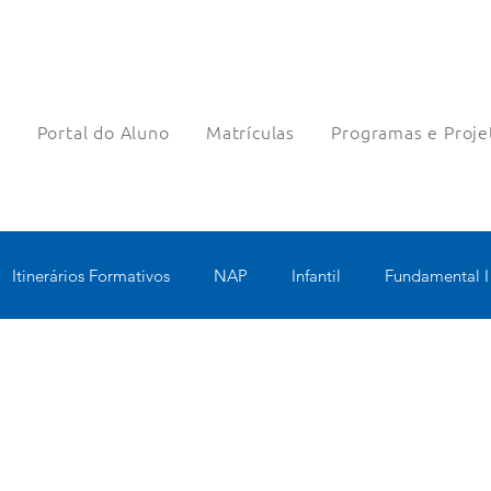
a
Portal do Aluno
Matrículas
Programas e Proje
Itinerários Formativos
NAP
Infantil
Fundamental I
nologia Educacional
Educomunicação
Bilíngue
Rob