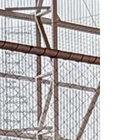
Infantil
Fundamental
I
Fundamental
II
Ensino
Médio
Pastoral
Esportes
Turno
Integral
Tecnologia
Educacional
Educomunicação
Bilíngue
Robótica
Bolsas