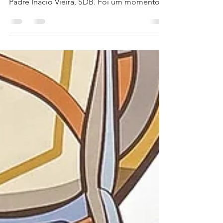
O Colégio Salesiano Recife teve a honra de
receber em nossa casa a visita inspetorial do
Padre Inácio Vieira, SDB. Foi um momento
marcado pela acolhida, partilha,
espiritualidade e reencontro com os valores
que fundamentam a nossa missão salesiana.
A programação teve início no setor do
Ensino Fundamental Anos Iniciais, onde os
estudantes recepcionaram o Padre Inácio
com a música “A Casa é Sua”. Após o
momento de oração no "bom-dia", o
inspetor conversou com os alunos sobre a