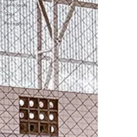
filantrópicas
Teste
Pedagógico