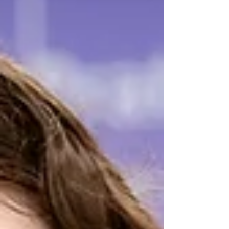
atividades preparatórias, os alunos estão
desenvolvendo uma exposição que une
arte, dramaturgia, tecnologia e
sustentabilidade. Para a realização de uma
exposição na entrada da mostra, os alunos
estão produzindo miniaturas com base de
massinha de EVA. Como parte do processo
criativo e da p