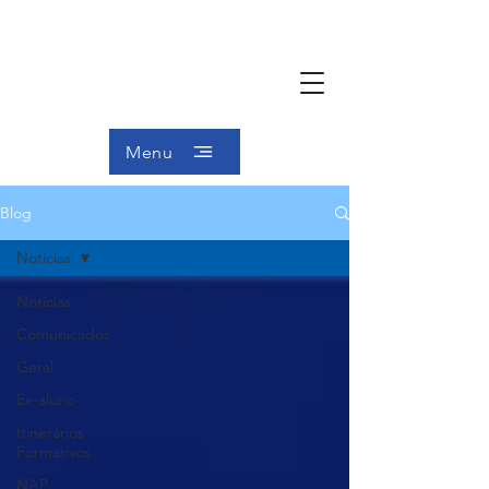
Menu
Blog
Notícias
Notícias
Comunicados
Geral
Ex-aluno
Itinerários
Formativos
NAP