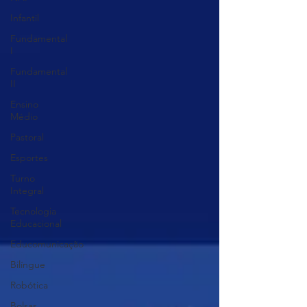
Infantil
Fundamental
I
Fundamental
II
Ensino
Médio
Pastoral
Esportes
Turno
Integral
Tecnologia
Educacional
Educomunicação
Bilíngue
Robótica
Bolsas