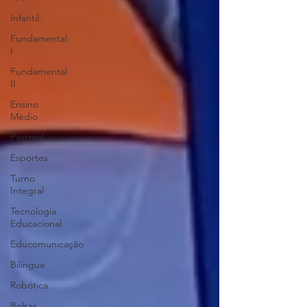
Infantil
Fundamental
I
Fundamental
II
Ensino
Médio
Pastoral
Esportes
Turno
Integral
Tecnologia
Educacional
Educomunicação
Bilíngue
Robótica
Bolsas