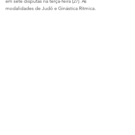
Ao todo o Salé Recife saiu como medalhista
em sete disputas na terça-feira (27). As
modalidades de Judô e Ginástica Rítmica
(GR) encheram...