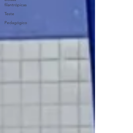
filantrópicas
Teste
Pedagógico