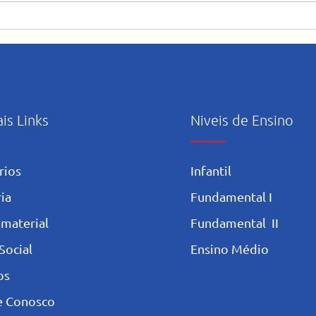
Formando grandes atletas:
O Te
Aluno do Salesiano Recife
cicl
inicia uma nova trajetória no
refl
basquete no Rio de Janeiro
ais Links
Niveis de Ensino
rios
Infantil
ia
Fundamental I
 materia
l
Fundamental II
Social
Ensino Médio
os
e Conosco