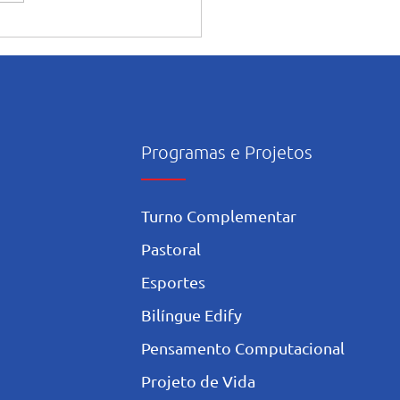
souro: Pastoral encerra
o de formações com
exão sobre amizade
Programas e Projetos
Turno Complementar
Pastoral
Esportes
Bilíngue Edify
Pensamento Computacional
Projeto de Vida