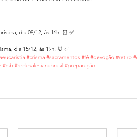
rística, dia 08/12, às 16h. ⏰ ✅
isma, dia 15/12, às 19h. ⏰ ✅
aeucaristia
#crisma
#sacramentos
#fé
#devoção
#retiro
#
e
#rsb
#redesalesianabrasil
#preparação