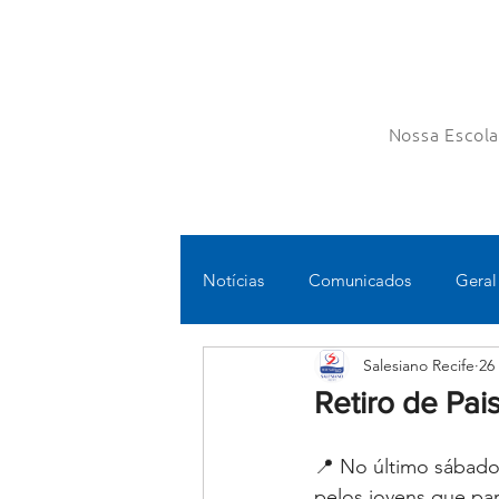
Nossa Escol
Notícias
Comunicados
Geral
Salesiano Recife
26
Fundamental II
Ensino Médi
Retiro de Pais
Educomunicação
Bilíngue
📍 No último sábado
pelos jovens que part