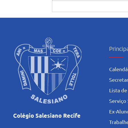
Judô rumo ao JEBs e aos
Jogos da Juventude: Alunas
do Salesiano Recife estão
classificadas para etapas
nacionais
Princip
Calendá
Secretar
L
ista de
Serviço 
Ex-Alun
Colégio Salesiano Recife
Trabalh