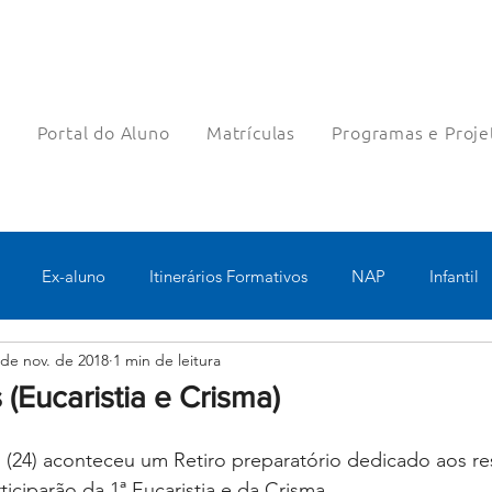
a
Portal do Aluno
Matrículas
Programas e Proje
Ex-aluno
Itinerários Formativos
NAP
Infantil
 de nov. de 2018
1 min de leitura
o
Pastoral
Esportes
Turno Integral
Tecnologia 
 (Eucaristia e Crisma)
Robótica
Bolsas filantrópicas
Teste
Pedagógico
 (24) aconteceu um Retiro preparatório dedicado aos re
iciparão da 1ª Eucaristia e da Crisma. 