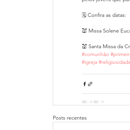
🗓 Confira as datas:
💒 Missa Solene Euca
💒 Santa Missa da Cr
#comunhão
#primeir
#igreja
#religiosidad
Posts recentes