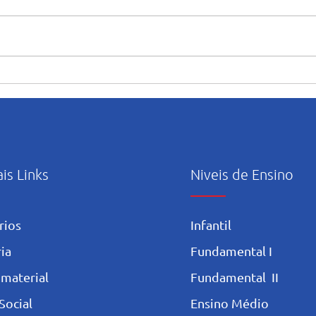
Formando grandes atletas:
O Te
Aluno do Salesiano Recife
cicl
inicia uma nova trajetória no
refl
basquete no Rio de Janeiro
ais Links
Niveis de Ensino
rios
Infantil
ia
Fundamental I
 materia
l
Fundamental II
Social
Ensino Médio