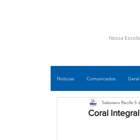
Nossa Escol
Notícias
Comunicados
Geral
Salesiano Recife
5 
Fundamental II
Ensino Médi
Coral Integra
Educomunicação
Bilíngue