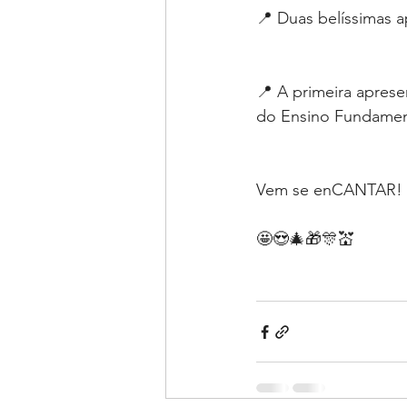
📍 Duas belíssimas a
📍 A primeira aprese
do Ensino Fundament
Vem se enCANTAR!
🤩😍🎄🎁🎊💒