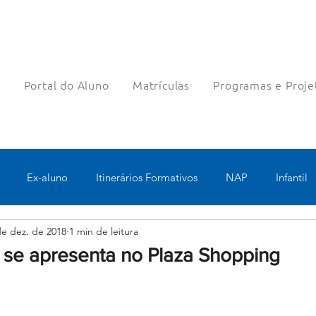
a
Portal do Aluno
Matrículas
Programas e Proje
Ex-aluno
Itinerários Formativos
NAP
Infantil
de dez. de 2018
1 min de leitura
o
Pastoral
Esportes
Turno Integral
Tecnologia 
l se apresenta no Plaza Shopping
Robótica
Bolsas filantrópicas
Teste
Pedagógico