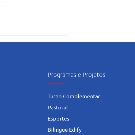
souro: Pastoral encerra
o de formações com
exão sobre amizade
Programas e Projetos
Turno Complementar
Pastoral
Esportes
Bilíngue Edify