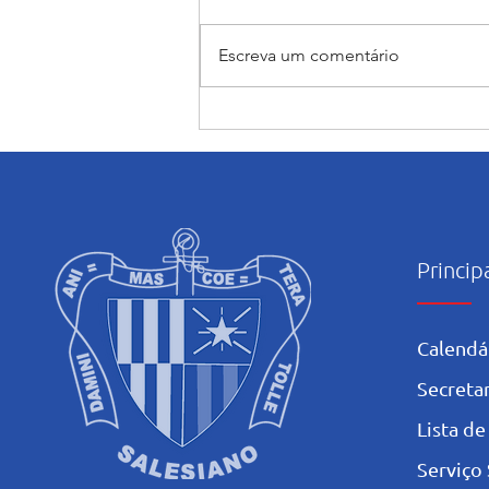
Escreva um comentário
Judô rumo ao JEBs e aos
Jogos da Juventude: Alunas
do Salesiano Recife estão
classificadas para etapas
nacionais
Princip
Calendá
Secretar
L
ista de
Serviço 