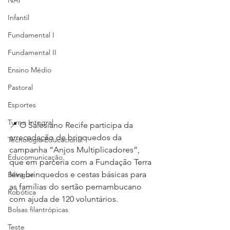
NAP
Infantil
Fundamental I
Fundamental II
Ensino Médio
Pastoral
Esportes
Turno Integral
📍 O Salesiano Recife participa da 
arrecadação de brinquedos da 
Tecnologia Educacional
campanha “Anjos Multiplicadores”, 
Educomunicação
que em parceria com a Fundação Terra 
leva brinquedos e cestas básicas para 
Bilíngue
as famílias do sertão pernambucano 
Robótica
com ajuda de 120 voluntários.
Bolsas filantrópicas
Teste