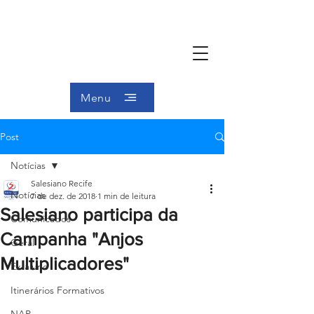
Menu
Post
Notícias
Salesiano Recife
Notícias
7 de dez. de 2018
1 min de leitura
Salesiano participa da
Comunicados
Campanha "Anjos
Geral
Multiplicadores"
Ex-aluno
Itinerários Formativos