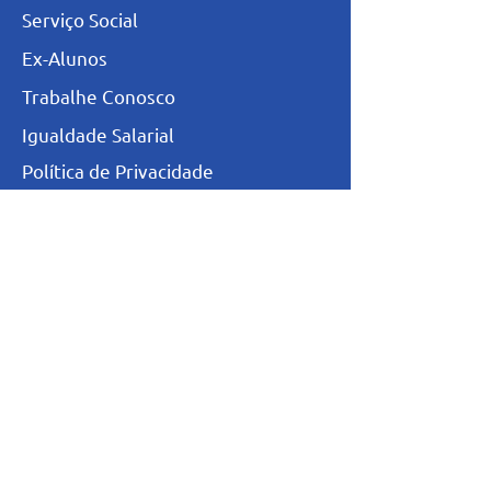
Serviço Social
Ex-Alunos
Trabalhe Conosco
Igualdade Salarial
Política de Privacidade
Totvs - Portal do professor
Totvs-Portal do Aluno/Responsável
Niveis de Ensino