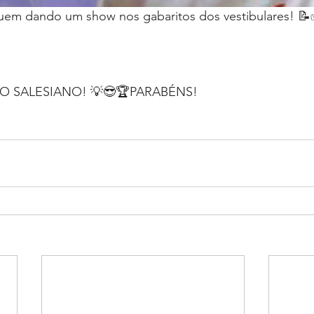
uem dando um show nos gabaritos dos vestibulares! 
ÃO SALESIANO! 💡😎🏆PARABÉNS!