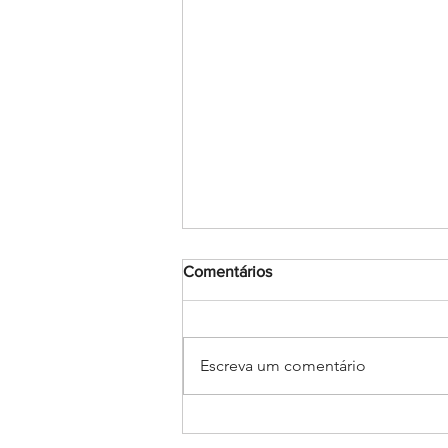
Comentários
Escreva um comentário
Judô rumo ao JEBs e aos
Jogos da Juventude: Alunas