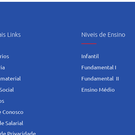
inicia uma nova trajetória no
refl
basquete no Rio de Janeiro
ais Links
Niveis de Ensino
rios
Infantil
ia
Fundamental I
 materia
l
Fundamental II
Social
Ensino Médio
os
e Conosco
e Salarial
 de Privacidade