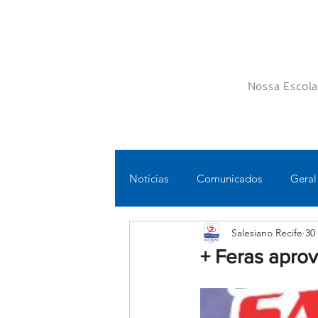
Nossa Escol
Notícias
Comunicados
Geral
Salesiano Recife
30
Fundamental II
Ensino Médi
+ Feras apro
Educomunicação
Bilíngue