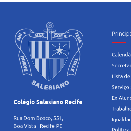
do Salesiano Recife estão
classificadas para etapas
nacionais
Princip
Calendá
Secretar
L
ista de
Serviço 
Ex-Alun
Colégio Salesiano Recife
Trabalh
Rua Dom Bosco, 551,
Igualdad
Boa Vista - Recife-PE
Política