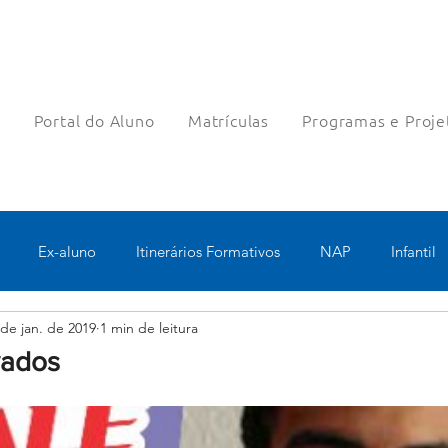
a
Portal do Aluno
Matrículas
Programas e Proje
Ex-aluno
Itinerários Formativos
NAP
Infantil
 de jan. de 2019
1 min de leitura
o
Pastoral
Esportes
Turno Integral
Tecnologia 
vados
Robótica
Bolsas filantrópicas
Teste
Pedagógico