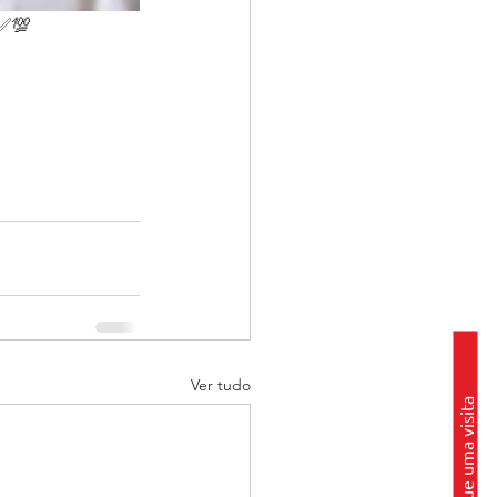
✅💯
Ver tudo
Marque uma visita