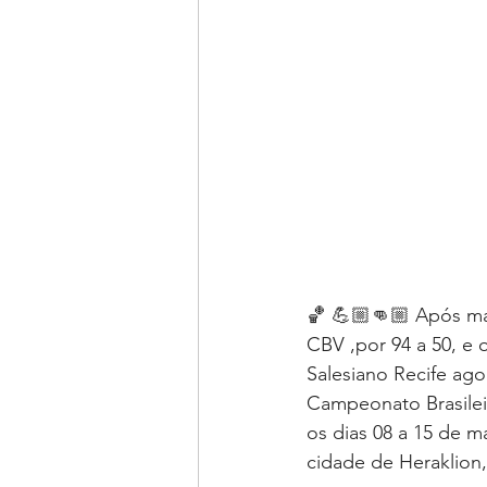
🏀 💪🏼👊🏼 Após ma
CBV ,por 94 a 50, e 
Salesiano Recife ago
Campeonato Brasileir
os dias 08 a 15 de ma
cidade de Heraklion,