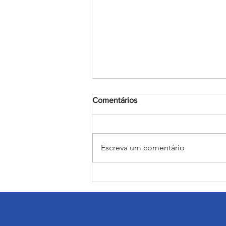
Comentários
Escreva um comentário
Judô rumo ao JEBs e aos
Jogos da Juventude: Alunas
do Salesiano Recife estão
classificadas para etapas
nacionais