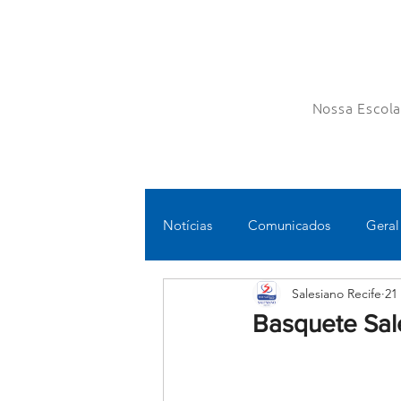
Nossa Escol
Notícias
Comunicados
Geral
Salesiano Recife
21
Fundamental II
Ensino Médi
Basquete Sal
Educomunicação
Bilíngue