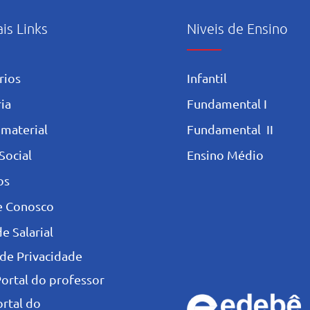
ais Links
Niveis de Ensino
rios
Infantil
ia
Fundamental I
 materia
l
Fundamental II
Social
Ensino Médio
os
e Conosco
e Salarial
 de Privacidade
Portal do professor
ortal do