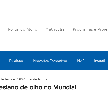
a
Portal do Aluno
Matrículas
Programas e Proje
Ex-aluno
Itinerários Formativos
NAP
Infantil
 de fev. de 2019
1 min de leitura
o
Pastoral
Esportes
Turno Integral
Tecnologia 
esiano de olho no Mundial
Robótica
Bolsas filantrópicas
Teste
Pedagógico