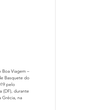
o Boa Viagem – 
 de Basquete do 
019 pelo 
a (DF), durante 
a Grécia, na 