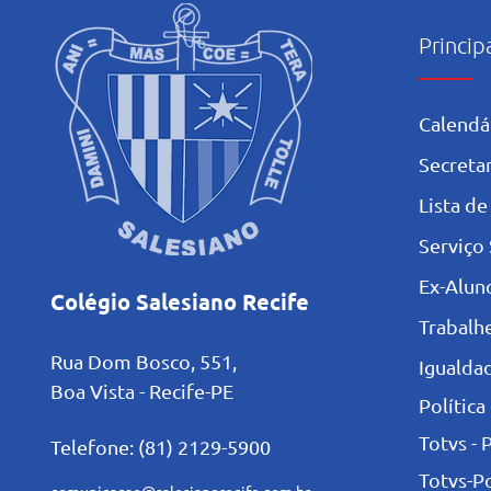
Princip
Calendá
Secretar
L
ista de
Serviço 
Ex-Alun
Colégio Salesiano Recife
Trabalh
Rua Dom Bosco, 551,
Igualdad
Boa Vista - Recife-PE
Política
Totvs - 
Telefone: (81) 2129-5900
Totvs-P