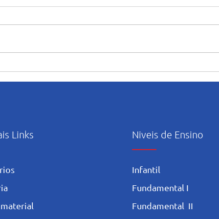
“Maria caminha nesta casa”:
Orie
abertura e início das
uso c
atividades pastorais voltadas
Artif
ao mês mariano.
ais Links
Niveis de Ensino
rios
Infantil
ia
Fundamental I
 materia
l
Fundamental II