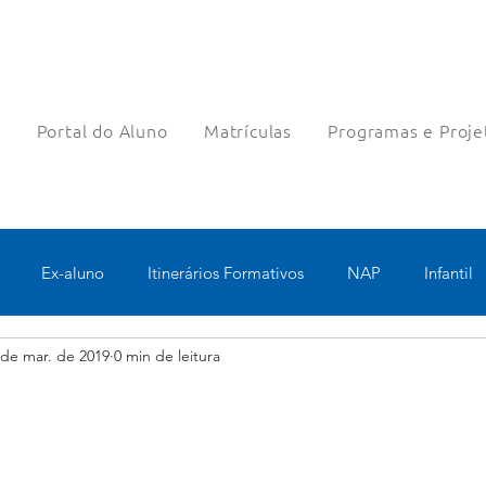
a
Portal do Aluno
Matrículas
Programas e Proje
Ex-aluno
Itinerários Formativos
NAP
Infantil
 de mar. de 2019
0 min de leitura
o
Pastoral
Esportes
Turno Integral
Tecnologia 
Robótica
Bolsas filantrópicas
Teste
Pedagógico