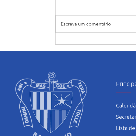
Escreva um comentário
Encerramento do mês
Mariano: Salesiano Recife
celebra a coroação de Nossa
Senhora com fé e tradição
Princip
Calendá
Secretar
L
ista de