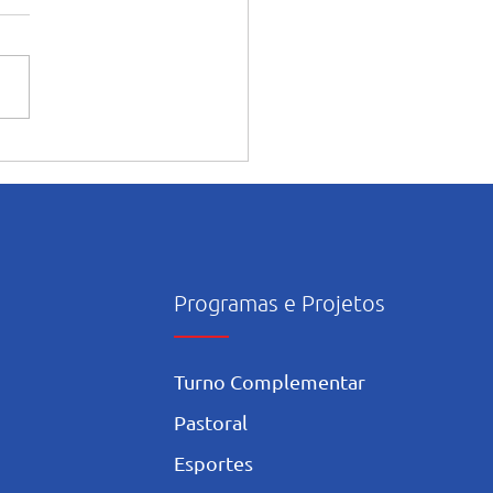
ntação dos alunos sobre o
onsciente da Inteligência
icial nos estudos
Programas e Projetos
Turno Complementar
Pastoral
Esportes