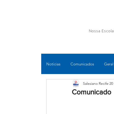
Nossa Escol
Notícias
Comunicados
Geral
Salesiano Recife
20
Fundamental II
Ensino Médi
Comunicado
Educomunicação
Bilíngue