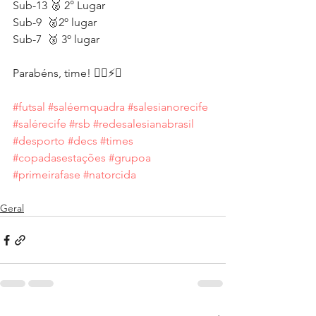
Sub-13 🥈 2° Lugar 
Sub-9  🥈2º lugar 
Sub-7  🥉 3º lugar 
Parabéns, time! ✌🏼⚡💥
#futsal
#saléemquadra
#salesianorecife
#salérecife
#rsb
#redesalesianabrasil
#desporto
#decs
#times
#copadasestações
#grupoa
#primeirafase
#natorcida
Geral