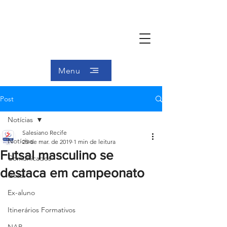
Menu
Post
Notícias
Salesiano Recife
Notícias
25 de mar. de 2019
1 min de leitura
Futsal masculino se
Comunicados
destaca em campeonato
Geral
Ex-aluno
Itinerários Formativos