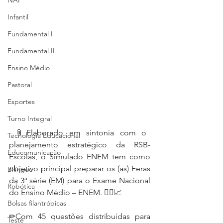
NAP
Infantil
Fundamental I
Fundamental II
Ensino Médio
Pastoral
Esportes
Turno Integral
 📎Elaborado em sintonia com o 
Tecnologia Educacional
planejamento estratégico da RSB-
Educomunicação
Escolas, o Simulado ENEM tem como 
objetivo principal preparar os (as) Feras 
Bilíngue
da 3ª série (EM) para o Exame Nacional 
Robótica
do Ensino Médio – ENEM. 👍🏼📈
Bolsas filantrópicas
✏Com 45 questões distribuídas para 
Teste