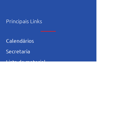
Principais Links
Calendários
Secretaria
L
ista de materia
l
Serviço Social
Ex-Alunos
Trabalhe Conosco
Igualdade Salarial
Política de Privacidade
Totvs - Portal do professor
Totvs-Portal do Aluno/Responsável