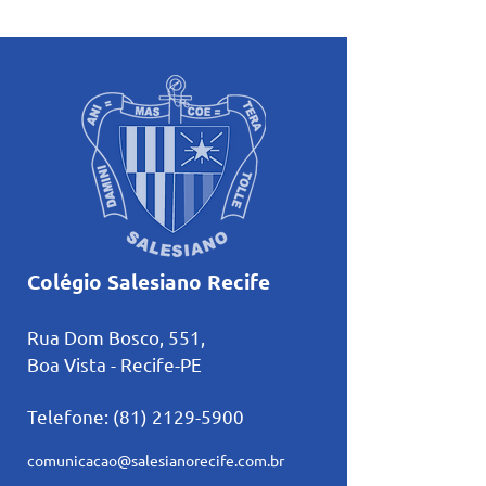
atividades pastorais
Inteligência Artifi
voltadas ao mês mariano.
estudos
Colégio Salesiano Recife
Rua Dom Bosco, 551,
Boa Vista - Recife-PE
Telefone:
(81) 2129-5900
comunicacao@salesianorecife.com.br