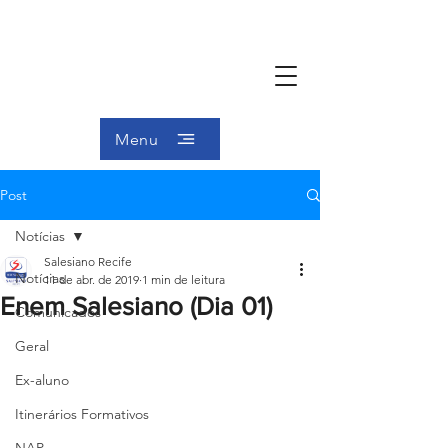
Menu
Post
Notícias
Salesiano Recife
Notícias
11 de abr. de 2019
1 min de leitura
Enem Salesiano (Dia 01)
Comunicados
Geral
Ex-aluno
Itinerários Formativos