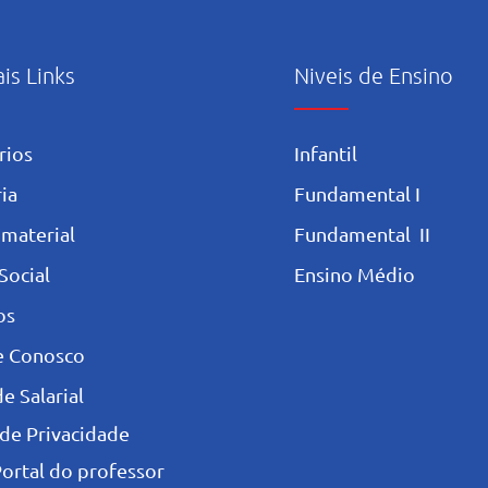
ais Links
Niveis de Ensino
rios
Infantil
ia
Fundamental I
 materia
l
Fundamental II
Social
Ensino Médio
os
e Conosco
e Salarial
 de Privacidade
Portal do professor