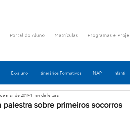
a
Portal do Aluno
Matrículas
Programas e Proje
Ex-aluno
Itinerários Formativos
NAP
Infantil
 de mai. de 2019
1 min de leitura
o
Pastoral
Esportes
Turno Integral
Tecnologia 
 palestra sobre primeiros socorros
Robótica
Bolsas filantrópicas
Teste
Pedagógico