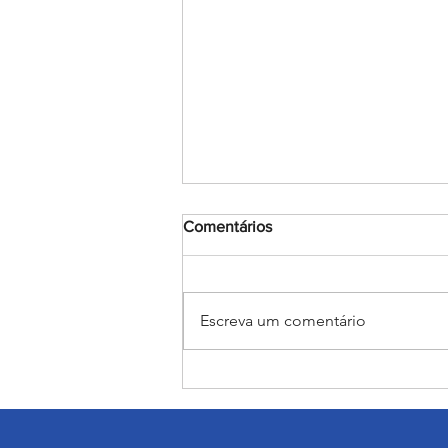
Comentários
Escreva um comentário
Encerramento do mês
Mariano: Salesiano Recife
celebra a coroação de Nossa
Senhora com fé e tradição