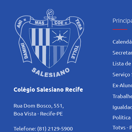
Princip
Calendá
Secretar
L
ista de
Serviço 
Ex-Alun
Colégio Salesiano Recife
Trabalh
Rua Dom Bosco, 551,
Igualdad
Boa Vista - Recife-PE
Política
Totvs - 
Telefone: (81) 2129-5900