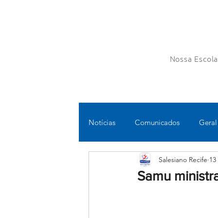
Nossa Escol
Notícias
Comunicados
Geral
Salesiano Recife
13
Fundamental II
Ensino Médi
Samu ministra
Educomunicação
Bilíngue