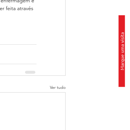
e enfermagem e 
r feita através 
Marque uma visita
Ver tudo