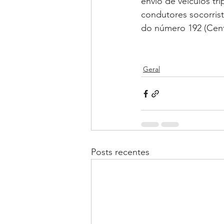
envio de veículos tr
condutores socorrist
do número 192 (Cent
Geral
Posts recentes