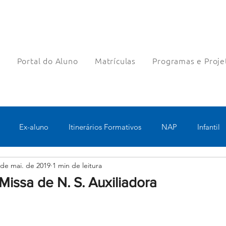
a
Portal do Aluno
Matrículas
Programas e Proje
Ex-aluno
Itinerários Formativos
NAP
Infantil
 de mai. de 2019
1 min de leitura
o
Pastoral
Esportes
Turno Integral
Tecnologia 
Missa de N. S. Auxiliadora
Robótica
Bolsas filantrópicas
Teste
Pedagógico