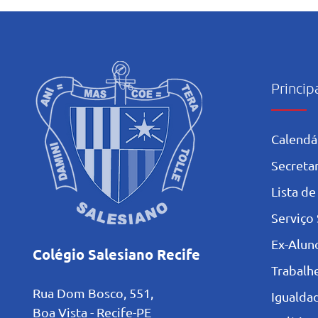
Mariano: Salesiano Recife
celebra a coroação de Nossa
Senhora com fé e tradição
Princip
Calendá
Secretar
L
ista de
Serviço 
Ex-Alun
Colégio Salesiano Recife
Trabalh
Rua Dom Bosco, 551,
Igualdad
Boa Vista - Recife-PE