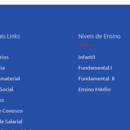
abertura e início das
uso c
atividades pastorais voltadas
Artif
ao mês mariano.
ais Links
Niveis de Ensino
rios
Infantil
ia
Fundamental I
 materia
l
Fundamental II
Social
Ensino Médio
os
e Conosco
e Salarial