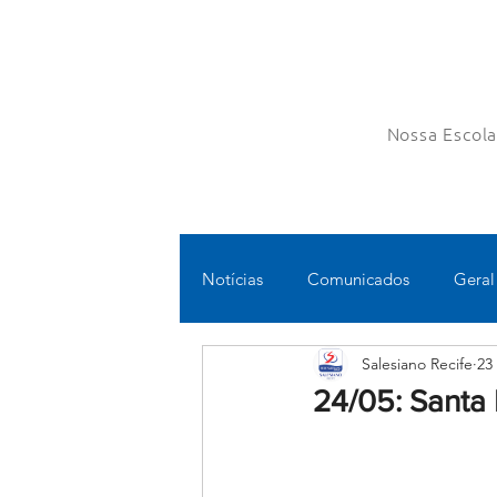
Nossa Escol
Notícias
Comunicados
Geral
Salesiano Recife
23
Fundamental II
Ensino Médi
24/05: Santa 
Educomunicação
Bilíngue