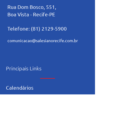
Rua Dom Bosco, 551,
Boa Vista - Recife-PE
Telefone:
(81) 2129-5900
comunicacao@salesianorecife.com.br
Principais Links
Calendários
Secretaria
L
ista de materia
l
Serviço Social
Ex-Alunos