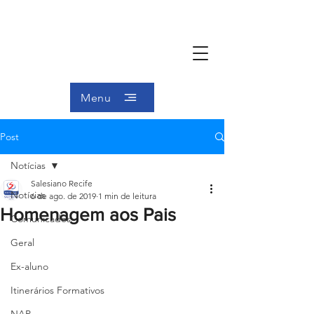
Menu
Post
Notícias
Salesiano Recife
Notícias
6 de ago. de 2019
1 min de leitura
Homenagem aos Pais
Comunicados
Geral
Ex-aluno
Itinerários Formativos