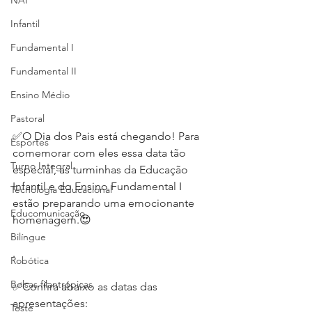
NAP
Infantil
Fundamental I
Fundamental II
Ensino Médio
Pastoral
✅O Dia dos Pais está chegando! Para 
Esportes
comemorar com eles essa data tão 
Turno Integral
especial, as turminhas da Educação 
Infantil e do Ensino Fundamental I 
Tecnologia Educacional
estão preparando uma emocionante 
Educomunicação
homenagem.😍
Bilíngue
.
Robótica
Bolsas filantrópicas
✅Confira abaixo as datas das 
apresentações:
Teste