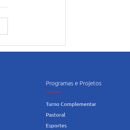
ntação dos alunos sobre o
onsciente da Inteligência
icial nos estudos
Programas e Projetos
Turno Complementar
Pastoral
Esportes