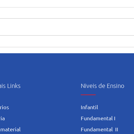
“Maria caminha nesta casa”:
Orie
abertura e início das
uso c
atividades pastorais voltadas
Artif
ao mês mariano.
ais Links
Niveis de Ensino
rios
Infantil
ia
Fundamental I
 materia
l
Fundamental II