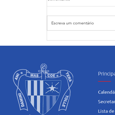
Escreva um comentário
Encerramento do mês
Mariano: Salesiano Recife
celebra a coroação de Nossa
Senhora com fé e tradição
Princip
Calendá
Secretar
L
ista de