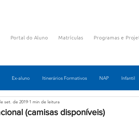
a
Portal do Aluno
Matrículas
Programas e Proje
Ex-aluno
Itinerários Formativos
NAP
Infantil
de set. de 2019
1 min de leitura
o
Pastoral
Esportes
Turno Integral
Tecnologia 
cional (camisas disponíveis)
Robótica
Bolsas filantrópicas
Teste
Pedagógico