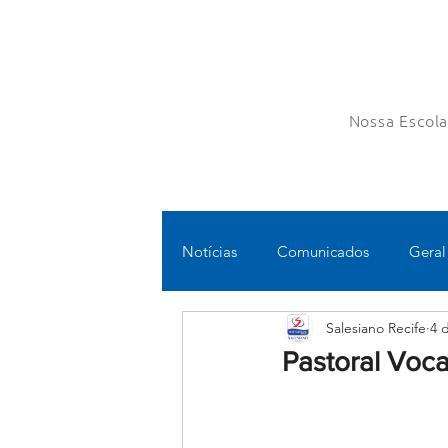
Nossa Escol
Notícias
Comunicados
Geral
Salesiano Recife
4 
Fundamental II
Ensino Médi
Pastoral Voca
Educomunicação
Bilíngue