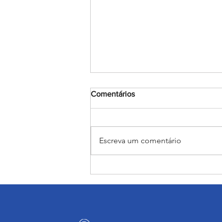
Comentários
Escreva um comentário
Encerramento do mês
Mariano: Salesiano Recife
celebra a coroação de Nossa
Senhora com fé e tradição