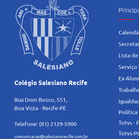
Princip
Calendá
Secretar
L
ista de
Serviço 
Ex-Alun
Colégio Salesiano Recife
Trabalh
Rua Dom Bosco, 551,
Igualdad
Boa Vista - Recife-PE
Política
Totvs - 
Telefone: (81) 2129-5900
Totvs-P
comunicacao@salesianorecife.com.br