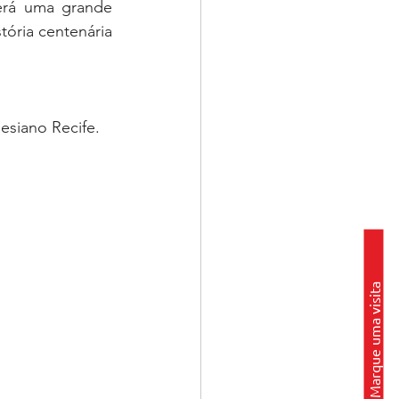
erá uma grande 
ória centenária 
esiano Recife.
Marque uma visita