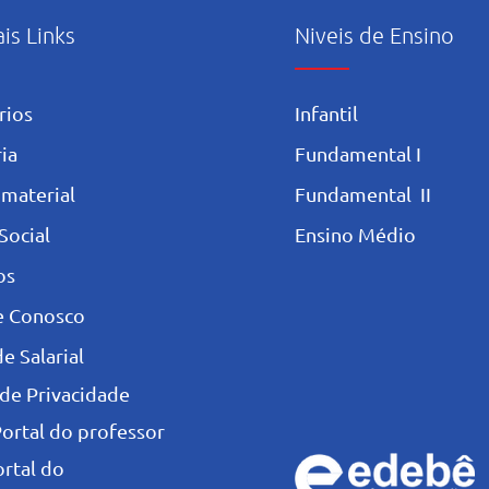
ais Links
Niveis de Ensino
rios
Infantil
ia
Fundamental I
 materia
l
Fundamental II
Social
Ensino Médio
os
e Conosco
e Salarial
 de Privacidade
Portal do professor
ortal do