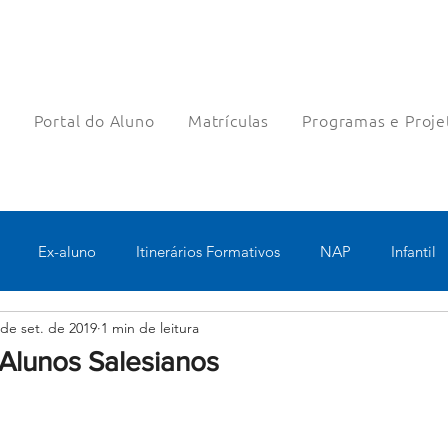
a
Portal do Aluno
Matrículas
Programas e Proje
Ex-aluno
Itinerários Formativos
NAP
Infantil
 de set. de 2019
1 min de leitura
o
Pastoral
Esportes
Turno Integral
Tecnologia 
-Alunos Salesianos
Robótica
Bolsas filantrópicas
Teste
Pedagógico