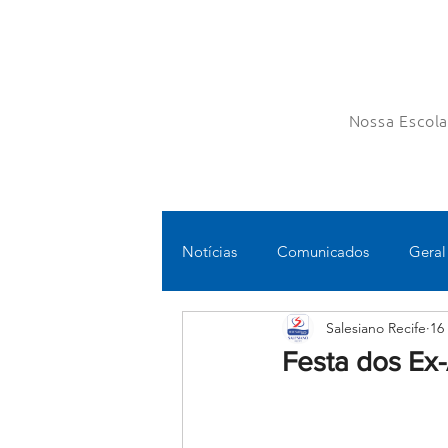
Nossa Escol
Notícias
Comunicados
Geral
Salesiano Recife
16
Fundamental II
Ensino Médi
Festa dos Ex
Educomunicação
Bilíngue