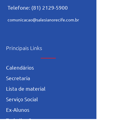
Telefone:
(81) 2129-5900
comunicacao@salesianorecife.com.br
Principais Links
Calendários
Secretaria
L
ista de materia
l
Serviço Social
Ex-Alunos
Trabalhe Conosco
Igualdade Salarial