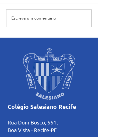
Escreva um comentário
“Maria caminha nesta
Orientação dos a
casa”: abertura e início das
sobre o uso cons
atividades pastorais
Inteligência Artifi
voltadas ao mês mariano.
estudos
Colégio Salesiano Recife
Rua Dom Bosco, 551,
Boa Vista - Recife-PE