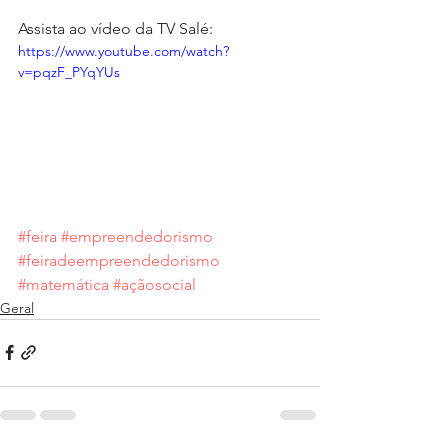
Assista ao vídeo da TV Salé: 
https://www.youtube.com/watch?
v=pqzF_PYqYUs
#feira
#empreendedorismo
#feiradeempreendedorismo
#matemática
#açãosocial
Geral