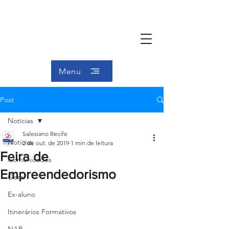
Menu
Post
Notícias
Salesiano Recife
Notícias
2 de out. de 2019
1 min de leitura
Feira de
Comunicados
Empreendedorismo
Geral
Ex-aluno
Itinerários Formativos