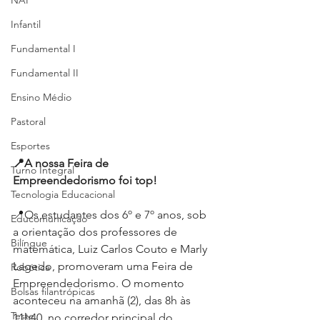
NAP
Infantil
Fundamental I
Fundamental II
Ensino Médio
Pastoral
Esportes
📍A nossa Feira de 
Turno Integral
Empreendedorismo foi top!
Tecnologia Educacional
📍Os estudantes dos 6º e 7º anos, sob 
Educomunicação
a orientação dos professores de 
Bilíngue
matemática, Luiz Carlos Couto e Marly 
Lagedo, promoveram uma Feira de 
Robótica
Empreendedorismo. O momento 
Bolsas filantrópicas
aconteceu na amanhã (2), das 8h às 
Teste
11h40, no corredor principal do 