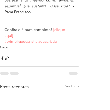
oferece a Si mesmo como alimento 
espiritual que sustenta nossa vida.
" - 
Papa Francisco
---
Confira o álbum completo! 
[clique 
aqui]
#primeiraeucaristia
#eucaristia
Geral
Ver tudo
Posts recentes