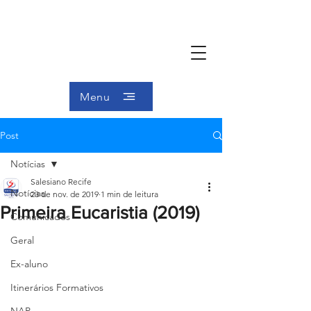
Menu
Post
Notícias
Salesiano Recife
Notícias
23 de nov. de 2019
1 min de leitura
Primeira Eucaristia (2019)
Comunicados
Geral
Ex-aluno
Itinerários Formativos