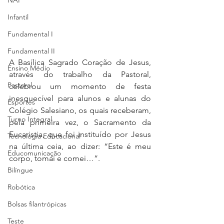
NAP
Infantil
Fundamental I
Fundamental II
A Basílica Sagrado Coração de Jesus, 
Ensino Médio
através do trabalho da Pastoral, 
Pastoral
celebrou um momento de festa 
inesquecível para alunos e alunas do 
Esportes
Colégio Salesiano, os quais receberam, 
Turno Integral
pela primeira vez, o Sacramento da 
Eucaristia, que foi instituído por Jesus 
Tecnologia Educacional
na última ceia, ao dizer: “Este é meu 
Educomunicação
corpo, tomai e comei…”. 
Bilíngue
Robótica
Bolsas filantrópicas
Teste