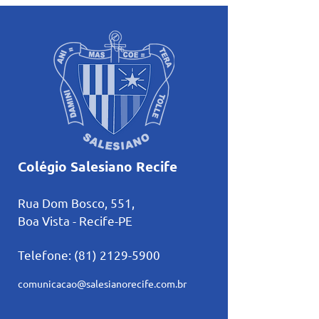
voltadas ao mês mariano.
estudos
Colégio Salesiano Recife
Rua Dom Bosco, 551,
Boa Vista - Recife-PE
Telefone:
(81) 2129-5900
comunicacao@salesianorecife.com.br