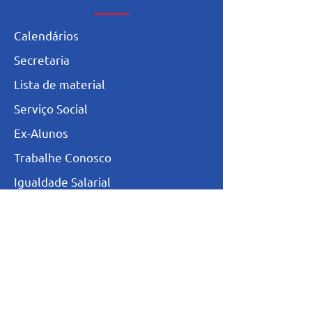
Calendários
Secretaria
L
ista de materia
l
Serviço Social
Ex-Alunos
Trabalhe Conosco
Igualdade Salarial
Política de Privacidade
Totvs - Portal do professor
Totvs-Portal do Aluno/Responsável