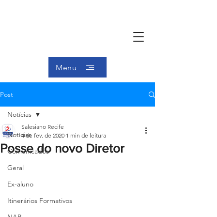
Menu
Post
Notícias
Salesiano Recife
Notícias
4 de fev. de 2020
1 min de leitura
Posse do novo Diretor
Comunicados
Geral
Ex-aluno
Itinerários Formativos