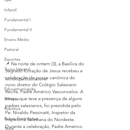
NAP
Infantil
Fundamental I
Fundamental II
Ensino Médio
Pastoral
Esportes
📌 Na noite de ontem (3), a Basílica do 
Turno Integral
Sagrado Coração de Jesus recebeu a 
celebração de posse canônica do 
Tecnologia Educacional
novo diretor do Colégio Salesiano 
Educomunicação
Recife, Padre Américo Vasconcelos. A 
missa, que teve a presença de alguns 
Bilíngue
padres salesianos, foi presidida pelo 
Robótica
Pe. Nivaldo Pessinatti, Inspetor da 
Bolsas filantrópicas
Inspetoria Salesiana do Nordeste. 
Durante a celebração, Padre Américo 
Teste