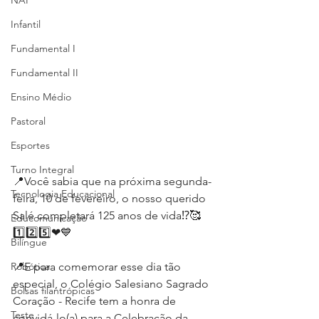
NAP
Infantil
Fundamental I
Fundamental II
Ensino Médio
Pastoral
Esportes
Turno Integral
📍Você sabia que na próxima segunda-
Tecnologia Educacional
feira, 10 de fevereiro, o nosso querido 
Salé completará 125 anos de vida⁉️🥰
Educomunicação
1️⃣2️⃣5️⃣❤💙
Bilíngue
Robótica
📍E para comemorar esse dia tão 
especial, o Colégio Salesiano Sagrado 
Bolsas filantrópicas
Coração - Recife tem a honra de 
Teste
convidá-lo(a) para a Celebração da 