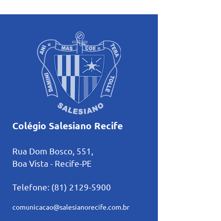
atividades pastorais
Inteligência Artifi
voltadas ao mês mariano.
estudos
Colégio Salesiano Recife
Rua Dom Bosco, 551,
Boa Vista - Recife-PE
Telefone:
(81) 2129-5900
comunicacao@salesianorecife.com.br