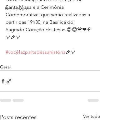
Santa Missa e a Cerimônia 
Pedagógico
Comemorativa, que serão realizadas a 
partir das 19h30, na Basílica do 
Sagrado Coração de Jesus.😍😍💙❤🎉
🎈🎉🎈
#vocêfazpartedessahistória
🎉🎈 
Geral
Ver tudo
Posts recentes