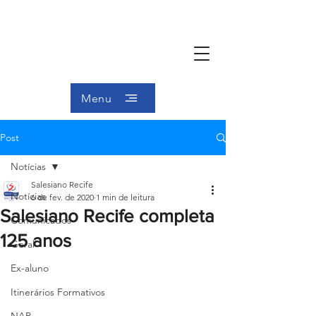
Menu
Post
Notícias
Salesiano Recife
Notícias
6 de fev. de 2020
1 min de leitura
Salesiano Recife completa
Comunicados
125 anos
Geral
Ex-aluno
Itinerários Formativos