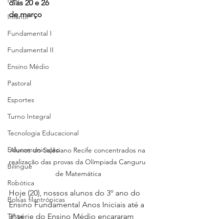
NAP
dias 20 e 26
de março
Infantil
Fundamental I
Fundamental II
Ensino Médio
Pastoral
Esportes
Turno Integral
Tecnologia Educacional
Educomunicação
Alunos do Salesiano Recife concentrados na 
realização das provas da Olímpiada Canguru 
Bilíngue
de Matemática
Robótica
Hoje (20), nossos alunos do 3º ano do 
Bolsas filantrópicas
Ensino Fundamental Anos Iniciais até a 
Teste
3ª série do Ensino Médio encararam 