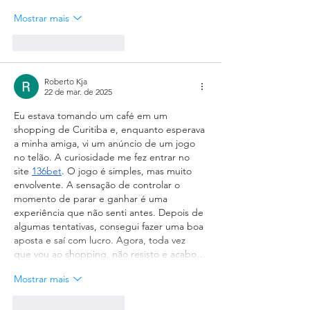
Mostrar mais
Curtir
Responder
Roberto Kja
22 de mar. de 2025
Eu estava tomando um café em um 
shopping de Curitiba e, enquanto esperava 
a minha amiga, vi um anúncio de um jogo 
no telão. A curiosidade me fez entrar no 
site 
136bet
. O jogo é simples, mas muito 
envolvente. A sensação de controlar o 
momento de parar e ganhar é uma 
experiência que não senti antes. Depois de 
algumas tentativas, consegui fazer uma boa 
aposta e saí com lucro. Agora, toda vez 
que vou ao shopping, não resisto e acabo…
Mostrar mais
Curtir
Responder