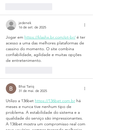
Curtir
Responder
jedenek
16 de set. de 2025
Jogar em 
https://klashx.br.com/pt-br/
 é ter 
acesso a uma das melhores plataformas de 
cassino do momento. O site combina 
confiabilidade, agilidade e muitas opções 
de entretenimento.
Curtir
Responder
Bhai Tariq
31 de mai. de 2025
Utilizo a 136bet 
https://136bet.com.br
 há 
meses e nunca tive nenhum tipo de 
problema. A estabilidade do sistema e a 
qualidade do serviço são impressionantes. 
A 136bet mostra um compromisso real com 
seus usuários, sempre trazendo melhorias. 