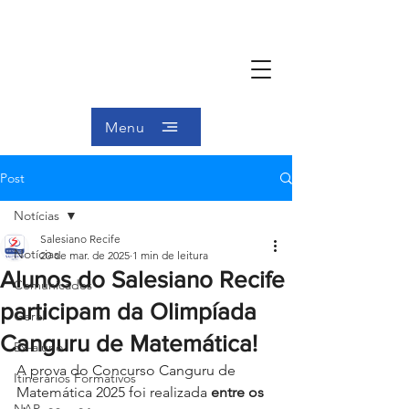
Menu
Post
Notícias
Salesiano Recife
Notícias
20 de mar. de 2025
1 min de leitura
Alunos do Salesiano Recife
Comunicados
participam da Olimpíada
Geral
Canguru de Matemática!
Ex-aluno
A prova do Concurso Canguru de 
Itinerários Formativos
Matemática 2025 foi realizada 
entre os 