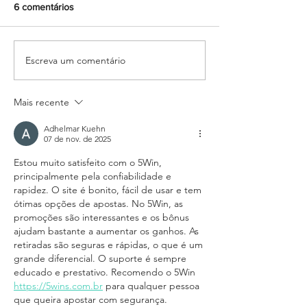
6 comentários
Escreva um comentário
Formando grandes atletas:
O Tesouro: Pasto
Aluno do Salesiano Recife
encerra ciclo de
inicia uma nova trajetória
formações com r
no basquete no Rio de
sobre amizade
Mais recente
Janeiro
Adhelmar Kuehn
07 de nov. de 2025
Estou muito satisfeito com o 5Win, 
principalmente pela confiabilidade e 
rapidez. O site é bonito, fácil de usar e tem 
ótimas opções de apostas. No 5Win, as 
promoções são interessantes e os bônus 
ajudam bastante a aumentar os ganhos. As 
retiradas são seguras e rápidas, o que é um 
grande diferencial. O suporte é sempre 
educado e prestativo. Recomendo o 5Win 
https://5wins.com.br
 para qualquer pessoa 
que queira apostar com segurança.