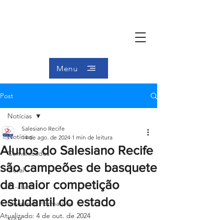
Menu
Post
Notícias
Salesiano Recife
Notícias
14 de ago. de 2024
1 min de leitura
Alunos do Salesiano Recife
Comunicados
são campeões de basquete
Geral
da maior competição
Ex-aluno
estudantil do estado
Itinerários Formativos
Atualizado:
4 de out. de 2024