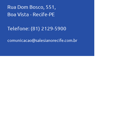
Rua Dom Bosco, 551,
Boa Vista - Recife-PE
Telefone:
(81) 2129-5900
comunicacao@salesianorecife.com.br
Principais Links
Calendários
Secretaria
L
ista de materia
l
Serviço Social
Ex-Alunos