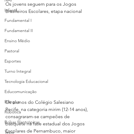
NAP
Os jovens seguem para os Jogos 
Infantil
Brasileiros Escolares, etapa nacional
Fundamental I
Fundamental II
Ensino Médio
Pastoral
Esportes
Turno Integral
Tecnologia Educacional
Educomunicação
Bilíngue
Os alunos do Colégio Salesiano 
Recife, na categoria mirim (12-14 anos), 
Robótica
consagraram-se campeões de 
Bolsas filantrópicas
basquete na fase estadual dos Jogos 
Escolares de Pernambuco, maior 
Teste