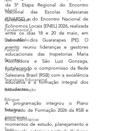
NAP
da 5ª Etapa Regional do Encontro 
Infantil
Nacional das Escolas Salesianas 
(ENARSE) e do Encontro Nacional de 
Fundamental I
Ecônomos Locais (ENEL) 2026, realizada 
Fundamental II
entre os dias 18 e 20 de maio, em 
Ensino Médio
Jaboatão dos Guararapes (PE). O 
evento reuniu lideranças e gestores 
Pastoral
educacionais das Inspetorias Maria 
Esportes
Auxiliadora e São Luiz Gonzaga, 
fortalecendo o compromisso da Rede 
Turno Integral
Salesiana Brasil (RSB) com a excelência 
Tecnologia Educacional
educativa e a formação integral dos 
estudantes.
Educomunicação
Bilíngue
A programação integrou o Plano 
Robótica
Integrado de Formação 2026 da RSB e 
promoveu
Bolsas filantrópicas
momentos de estudo, planejamento e 
Teste