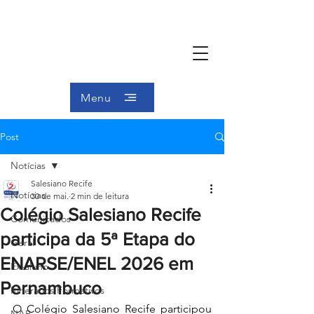
Menu
Post
Notícias
Salesiano Recife
Notícias
30 de mai.
2 min de leitura
Colégio Salesiano Recife
Comunicados
participa da 5ª Etapa do
Geral
ENARSE/ENEL 2026 em
Ex-aluno
Pernambuco
Itinerários Formativos
O Colégio Salesiano Recife participou 