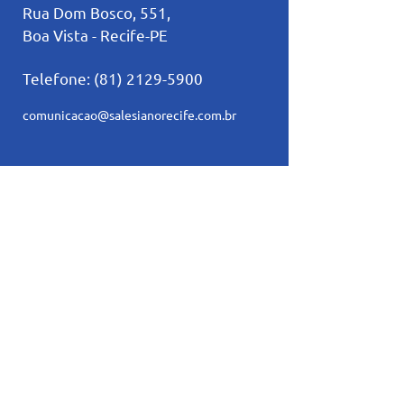
Rua Dom Bosco, 551,
Boa Vista - Recife-PE
Telefone:
(81) 2129-5900
comunicacao@salesianorecife.com.br
Principais Links
Calendários
Secretaria
L
ista de materia
l
Serviço Social
Ex-Alunos