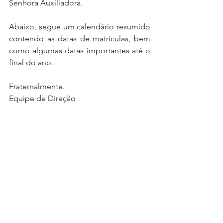
Senhora Auxiliadora.
Abaixo, segue um calendário resumido 
contendo as datas de matrículas, bem 
como algumas datas importantes até o 
final do ano.
Fraternalmente.
Equipe de Direção
COMUNICADO
.pdf
Fazer download de PDF • 691KB