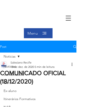
Menu
Post
Notícias
Salesiano Recife
Notícias
18 de dez. de 2020
5 min de leitura
COMUNICADO OFICIAL
Comunicados
(18/12/2020)
Geral
Ex-aluno
Itinerários Formativos