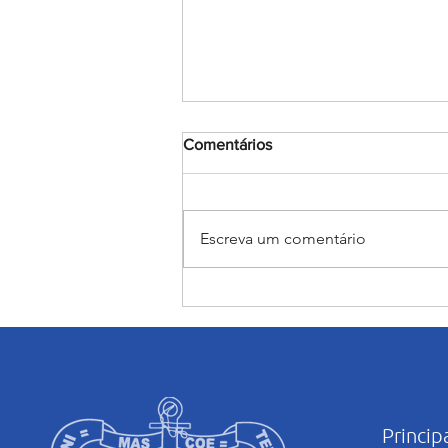
Comentários
Escreva um comentário
Encerramento do mês
Mariano: Salesiano Recife
celebra a coroação de Nossa
Senhora com fé e tradição
Princip