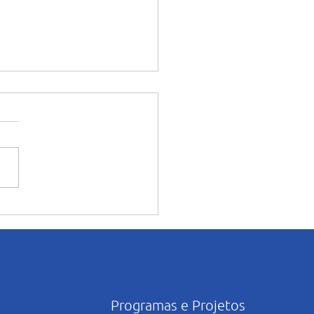
ia caminha nesta casa”:
ura e início das
dades pastorais voltadas
ês mariano.
Programas e Projetos