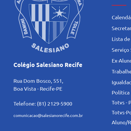
Calendá
Secretar
L
ista de
Serviço 
Ex-Alun
Colégio Salesiano Recife
Trabalh
Rua Dom Bosco, 551,
Igualdad
Boa Vista - Recife-PE
Política
Totvs - 
Telefone: (81) 2129-5900
Totvs-P
comunicacao@salesianorecife.com.br
Aluno/R