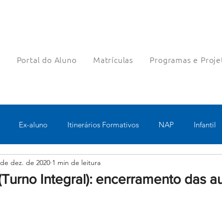
a
Portal do Aluno
Matrículas
Programas e Proje
Ex-aluno
Itinerários Formativos
NAP
Infantil
 de dez. de 2020
1 min de leitura
o
Pastoral
Esportes
Turno Integral
Tecnologia 
Turno Integral): encerramento das a
Robótica
Bolsas filantrópicas
Teste
Pedagógico