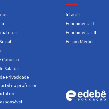
rios
Infantil
ia
Fundamental I
 materia
l
Fundamental II
Social
Ensino Médio
os
e Conosco
e Salarial
 de Privacidade
Portal do professor
ortal do
esponsável