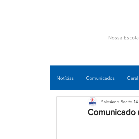
Nossa Escol
Notícias
Comunicados
Geral
Salesiano Recife
14
Fundamental II
Ensino Médi
Comunicado (
Educomunicação
Bilíngue