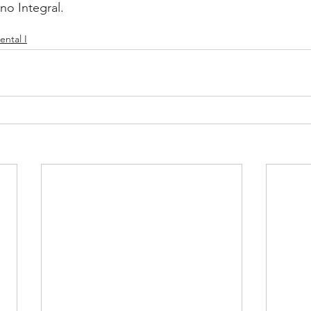
o Integral.
ntal I