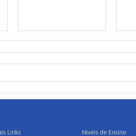
Amor e emoção marcam as
“Mar
homenagens ao Dia das Mães
abert
no Salesiano Recife
ativi
ao m
ais Links
Niveis de Ensino