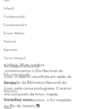
NAP
Infantil
Fundamental I
Fundamental II
Ensino Médio
Pastoral
Esportes
Turno Integral
👉Hoje, 29 de outubro, 
Tecnologia Educacional
comemoramos o Dia Nacional do 
Educomunicação
Livro. A data foi escolhida em razão da 
fundação da Biblioteca Nacional do 
Bilíngue
Livro, pela coroa portuguesa. O acervo 
Robótica
era composto de livros, mapas, 
Bolsas filantrópicas
medalhas, manuscritos,  e foi instalado 
no Rio de Janeiro.📚⁣
Teste