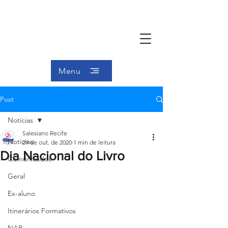
Menu
Post
Notícias
Salesiano Recife
Notícias
29 de out. de 2020
1 min de leitura
Dia Nacional do Livro
Comunicados
Geral
Ex-aluno
Itinerários Formativos