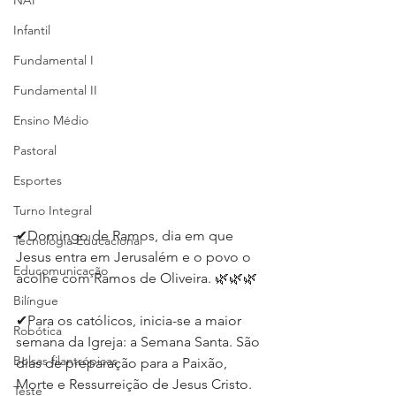
NAP
Infantil
Fundamental I
Fundamental II
Ensino Médio
Pastoral
Esportes
Turno Integral
✔Domingo de Ramos, dia em que 
Tecnologia Educacional
Jesus entra em Jerusalém e o povo o 
Educomunicação
acolhe com Ramos de Oliveira. 🌿🌿🌿⁣
Bilíngue
✔Para os católicos, inicia-se a maior 
Robótica
semana da Igreja: a Semana Santa. São 
Bolsas filantrópicas
dias de preparação para a Paixão, 
Morte e Ressurreição de Jesus Cristo. 
Teste