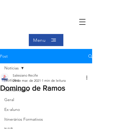
Menu
Post
Notícias
Salesiano Recife
Notícias
28 de mar. de 2021
1 min de leitura
Domingo de Ramos
Comunicados
Geral
Ex-aluno
Itinerários Formativos