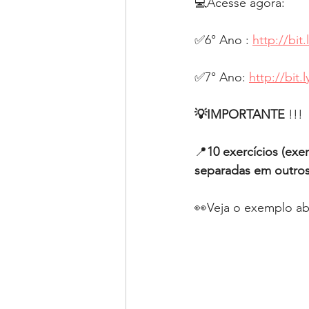
💻Acesse agora:
✅6° Ano : 
http://bit
✅7° Ano: 
http://bit.
💡IMPORTANTE
 !!!
📍
10 exercícios (exe
separadas em outros
👀Veja o exemplo ab