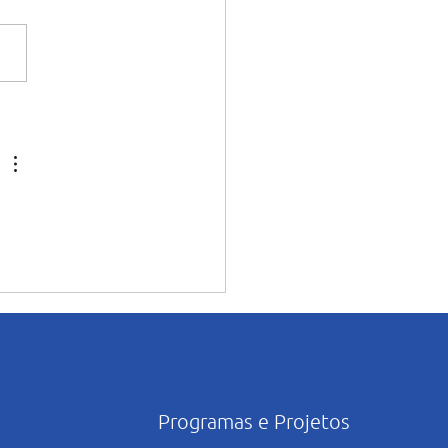
ntação dos alunos sobre o
onsciente da Inteligência
icial nos estudos
Programas e Projetos