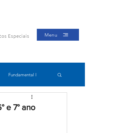
Menu
tos Especiais
Fundamental I
Educacional
° e 7° ano