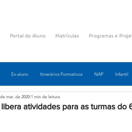
a
Portal do Aluno
Matrículas
Programas e Proje
Ex-aluno
Itinerários Formativos
NAP
Infantil
 de mar. de 2020
1 min de leitura
o
Pastoral
Esportes
Turno Integral
Tecnologia 
 libera atividades para as turmas do 6
Robótica
Bolsas filantrópicas
Teste
Pedagógico