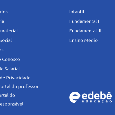
rios
Infantil
ia
Fundamental I
 materia
l
Fundamental II
Social
Ensino Médio
os
e Conosco
e Salarial
 de Privacidade
Portal do professor
ortal do
esponsável