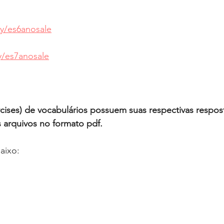
.ly/es6anosale
ly/es7anosale
rcises) de vocabulários possuem suas respectivas respos
 arquivos no formato pdf. 
aixo: