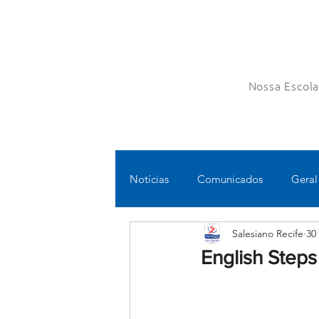
Nossa Escol
Notícias
Comunicados
Geral
Salesiano Recife
30
Fundamental II
Ensino Médi
English Steps
Educomunicação
Bilíngue