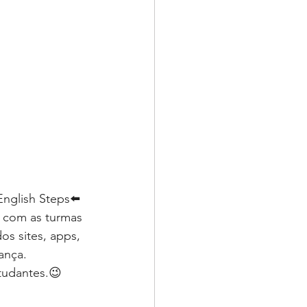
nglish Steps⬅️ 
s com as turmas 
s sites, apps, 
ança. 
tudantes.😉