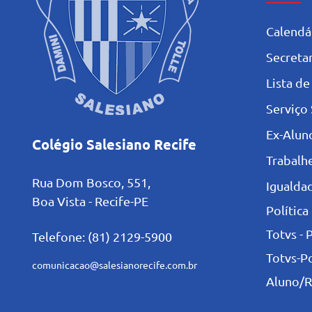
Calendá
Secretar
L
ista de
Serviço 
Ex-Alun
Colégio Salesiano Recife
Trabalh
Rua Dom Bosco, 551,
Igualdad
Boa Vista - Recife-PE
Política
Totvs - 
Telefone: (81) 2129-5900
Totvs-P
comunicacao@salesianorecife.com.br
Aluno/R