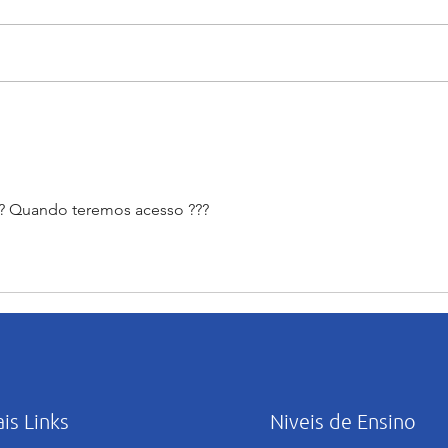
“Maria caminha nesta casa”:
Orie
abertura e início das
uso c
atividades pastorais voltadas
Artif
ao mês mariano.
 ?? Quando teremos acesso ???
ais Links
Niveis de Ensino