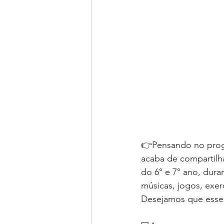
👉Pensando no progr
acaba de compartilha
do 6° e 7° ano, dura
músicas, jogos, exer
Desejamos que esse 