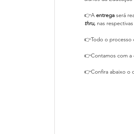
👉
A 
entrega 
será re
thru
, 
nas respectivas 
👉Todo o processo c
👉Contamos com a c
👉
Confira abaixo o d