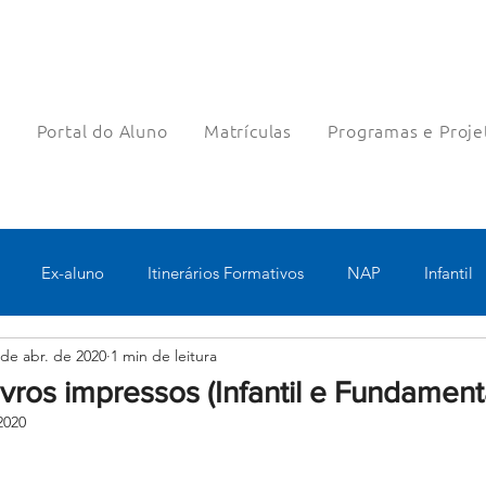
a
Portal do Aluno
Matrículas
Programas e Proje
Ex-aluno
Itinerários Formativos
NAP
Infantil
 de abr. de 2020
1 min de leitura
o
Pastoral
Esportes
Turno Integral
Tecnologia 
ivros impressos (Infantil e Fundamenta
2020
Robótica
Bolsas filantrópicas
Teste
Pedagógico