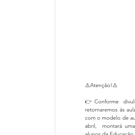
⚠️Atenção!⚠️
👉Conforme divul
retornaremos às aul
com o modelo de aula
abril,  montará uma
alunos da Educação I