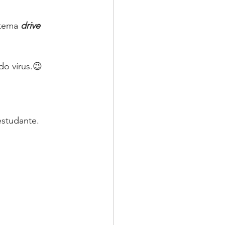
stema
drive 
o vírus.😉
estudante.