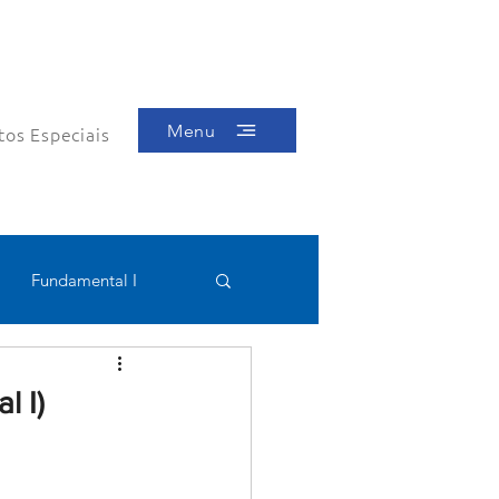
Menu
tos Especiais
Fundamental I
Educacional
l I)