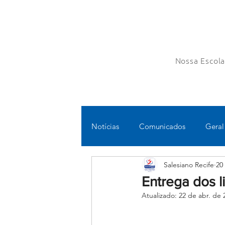
Nossa Escol
Notícias
Comunicados
Geral
Salesiano Recife
20
Fundamental II
Ensino Médi
Entrega dos l
Atualizado:
22 de abr. de 
Educomunicação
Bilíngue