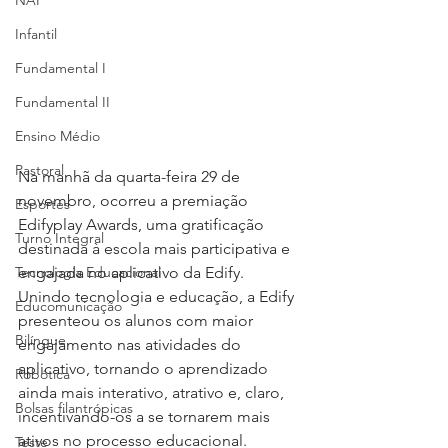
NAP
Infantil
Fundamental I
Fundamental II
Ensino Médio
Pastoral
Na manhã da quarta-feira 29 de 
novembro, ocorreu a premiação 
Esportes
Edifyplay Awards, uma gratificação 
Turno Integral
destinada à escola mais participativa e 
engajada no aplicativo da Edify. 
Tecnologia Educacional
Unindo tecnologia e educação, a Edify 
Educomunicação
presenteou os alunos com maior 
Bilíngue
engajamento nas atividades do 
aplicativo, tornando o aprendizado 
Robótica
ainda mais interativo, atrativo e, claro, 
Bolsas filantrópicas
incentivando-os a se tornarem mais 
ativos no processo educacional.
Teste