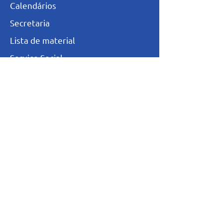
Calendários
Secretaria
L
ista de materia
l
Serviço Social
Ex-Alunos
Trabalhe Conosco
Igualdade Salarial
Política de Privacidade
Totvs - Portal do professor
Totvs-Portal do Aluno/Responsável