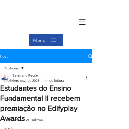
Menu
Post
Notícias
Salesiano Recife
Notícias
1 de dez. de 2023
1 min de leitura
Estudantes do Ensino
Comunicados
Fundamental II recebem
Geral
premiação no Edifyplay
Ex-aluno
Awards
Itinerários Formativos