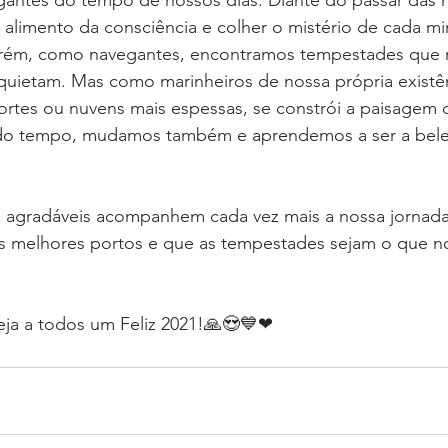
tes do tempo de nossos dias. Diante do passar das h
alimento da consciência e colher o mistério de cada mi
orém, como navegantes, encontramos tempestades que n
nquietam. Mas como marinheiros de nossa própria existê
ortes ou nuvens mais espessas, se constrói a paisagem 
do tempo, mudamos também e aprendemos a ser a bele
 agradáveis acompanhem cada vez mais a nossa jornada
s melhores portos e que as tempestades sejam o que 
ja a todos um Feliz 2021!🙏😍💙❤⁣