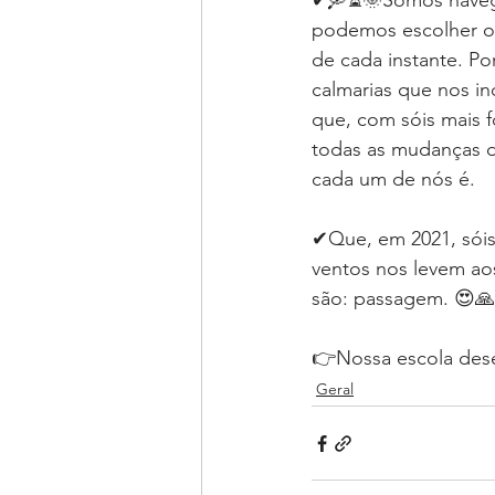
✔🛶⏳🌞Somos navegan
podemos escolher o 
de cada instante. P
calmarias que nos i
que, com sóis mais f
todas as mudanças 
cada um de nós é. ⁣
✔Que, em 2021, sóis
ventos nos levem ao
são: passagem. 😍🙏⁣
👉Nossa escola dese
Geral