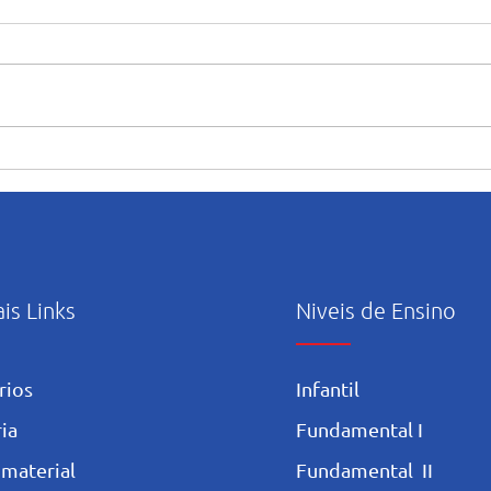
“Maria caminha nesta casa”:
Orie
abertura e início das
uso c
atividades pastorais voltadas
Artif
ao mês mariano.
ais Links
Niveis de Ensino
rios
Infantil
ia
Fundamental I
 materia
l
Fundamental II