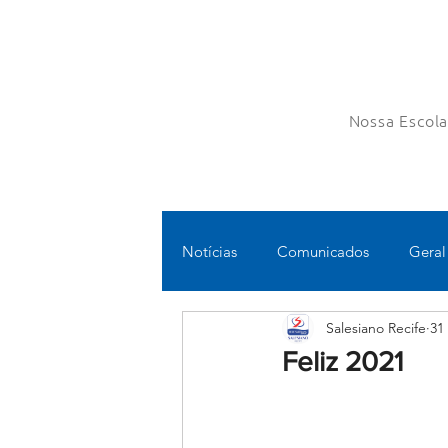
Nossa Escol
Notícias
Comunicados
Geral
Salesiano Recife
31
Fundamental II
Ensino Médi
Feliz 2021
Educomunicação
Bilíngue