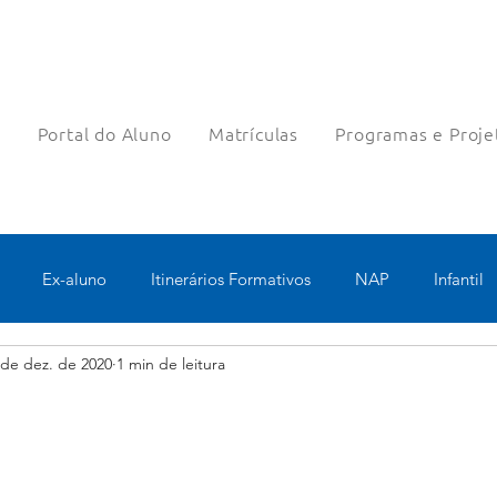
a
Portal do Aluno
Matrículas
Programas e Proje
Ex-aluno
Itinerários Formativos
NAP
Infantil
 de dez. de 2020
1 min de leitura
o
Pastoral
Esportes
Turno Integral
Tecnologia 
Robótica
Bolsas filantrópicas
Teste
Pedagógico