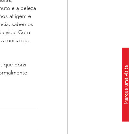
oras, 
nuto e a beleza 
os afligem e 
ncia, sabemos 
da vida. Com 
za única que 
, que bons 
Marque uma visita
normalmente 