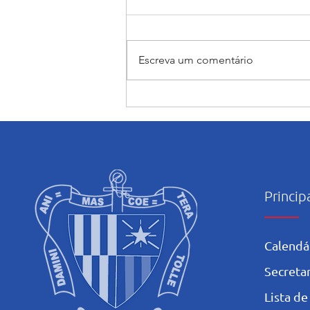
Escreva um comentário
Encerramento do mês
Mariano: Salesiano Recife
celebra a coroação de Nossa
Senhora com fé e tradição
Princip
Calendá
Secretar
L
ista de