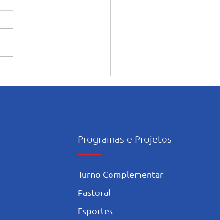
ntação dos alunos sobre o
onsciente da Inteligência
icial nos estudos
Programas e Projetos
Turno Complementar
Pastoral
Esportes