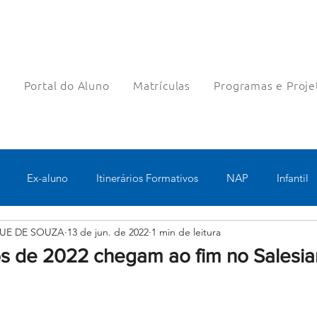
a
Portal do Aluno
Matrículas
Programas e Proje
Ex-aluno
Itinerários Formativos
NAP
Infantil
UE DE SOUZA
13 de jun. de 2022
1 min de leitura
o
Pastoral
Esportes
Turno Integral
Tecnologia 
os de 2022 chegam ao fim no Salesia
Robótica
Bolsas filantrópicas
Teste
Pedagógico