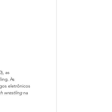
ing. As 
os eletrônicos 
h wrestling
 na 