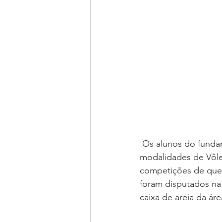
 Os alunos do fundamental II e do ensino médio disputaram na sexta-feira (10), as 
modalidades de Vôlei
competições de quei
foram disputados na 
caixa de areia da ár