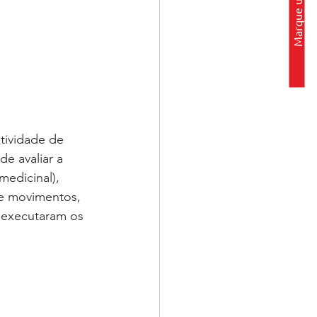
Marque uma visita
tividade de 
 de
 avaliar a 
edicinal), 
e movimentos, 
 executaram os 