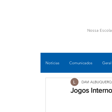
Nossa Escol
Notícias
Comunicados
Geral
DAVI ALBUQUERQ
Fundamental II
Ensino Médi
Jogos Intern
Educomunicação
Bilíngue