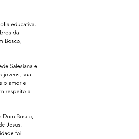
fia educativa, 
bros da 
om Bosco, 
ede Salesiana e 
 jovens, sua 
e o amor e 
 respeito a 
de Dom Bosco, 
de Jesus, 
idade foi 