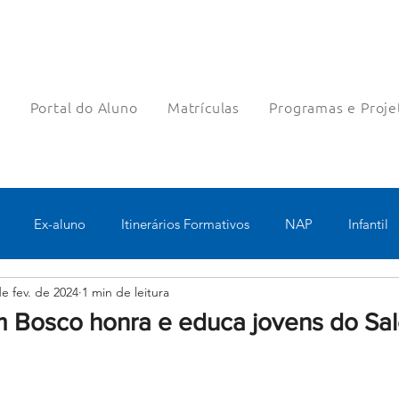
a
Portal do Aluno
Matrículas
Programas e Proje
Ex-aluno
Itinerários Formativos
NAP
Infantil
de fev. de 2024
1 min de leitura
o
Pastoral
Esportes
Turno Integral
Tecnologia 
 Bosco honra e educa jovens do Sal
Robótica
Bolsas filantrópicas
Teste
Pedagógico