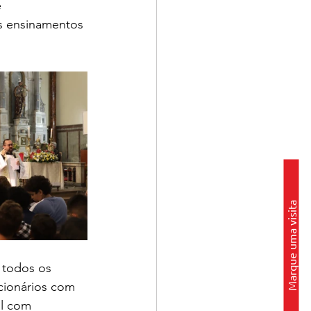
 
s ensinamentos 
Marque uma visita
 todos os 
cionários com 
al com 