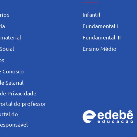
rios
Infantil
ia
Fundamental I
 materia
l
Fundamental II
Social
Ensino Médio
os
e Conosco
e Salarial
 de Privacidade
Portal do professor
ortal do
esponsável