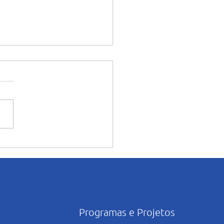
souro: Pastoral encerra
o de formações com
exão sobre amizade
Programas e Projetos