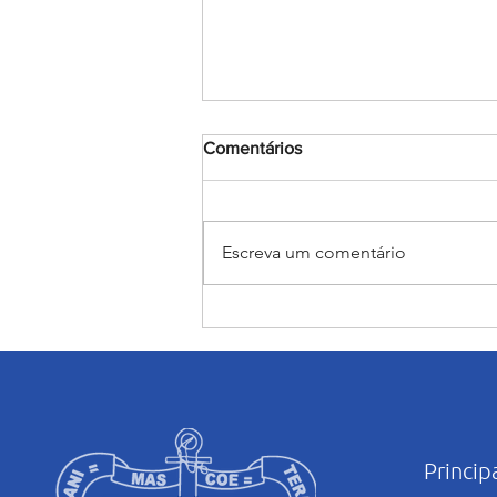
Comentários
Escreva um comentário
Judô rumo ao JEBs e aos
Jogos da Juventude: Alunas
do Salesiano Recife estão
classificadas para etapas
nacionais
Princip