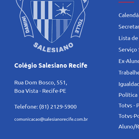
Calendá
Secretar
L
ista de
Serviço 
Ex-Alun
Colégio Salesiano Recife
Trabalh
Rua Dom Bosco, 551,
Igualdad
Boa Vista - Recife-PE
Política
Totvs - 
Telefone: (81) 2129-5900
Totvs-P
comunicacao@salesianorecife.com.br
Aluno/R