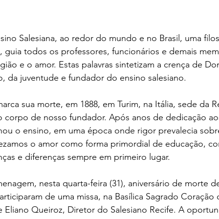
no Salesiana, ao redor do mundo e no Brasil, uma filoso
 guia todos os professores, funcionários e demais mem
ligião e o amor. Estas palavras sintetizam a crença de D
, da juventude e fundador do ensino salesiano.
marca sua morte, em 1888, em Turim, na Itália, sede da R
o corpo de nosso fundador. Após anos de dedicação aos
nou o ensino, em uma época onde rigor prevalecia sobr
ezamos o amor como forma primordial de educação, com
nças e diferenças sempre em primeiro lugar.
enagem, nesta quarta-feira (31), aniversário de morte 
articiparam de uma missa, na Basílica Sagrado Coração 
 Eliano Queiroz, Diretor do Salesiano Recife. A oportun