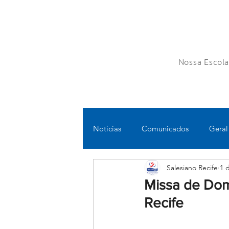
Nossa Escol
Notícias
Comunicados
Geral
Salesiano Recife
1 
Fundamental II
Ensino Médi
Missa de Dom
Recife
Educomunicação
Bilíngue