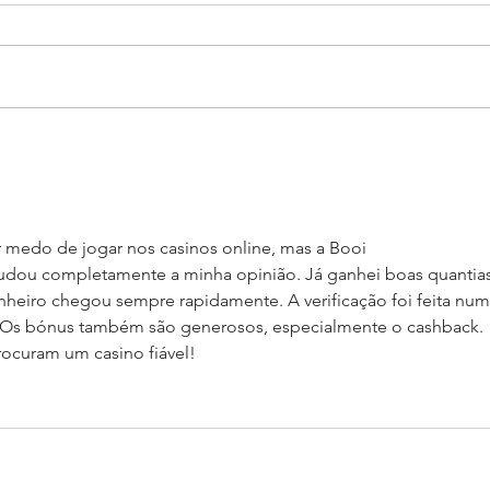
Formando grandes atletas:
O Te
Aluno do Salesiano Recife
cicl
inicia uma nova trajetória no
refl
basquete no Rio de Janeiro
r medo de jogar nos casinos online, mas a Booi 
udou completamente a minha opinião. Já ganhei boas quantias
inheiro chegou sempre rapidamente. A verificação foi feita num
 Os bónus também são generosos, especialmente o cashback. 
ocuram um casino fiável!