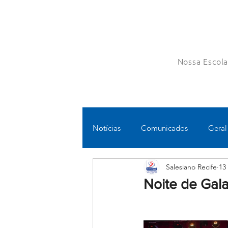
Nossa Escol
Notícias
Comunicados
Geral
Salesiano Recife
13
Fundamental II
Ensino Médi
Noite de Gal
Educomunicação
Bilíngue