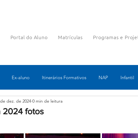
a
Portal do Aluno
Matrículas
Programas e Proje
Ex-aluno
Itinerários Formativos
NAP
Infantil
 de dez. de 2024
0 min de leitura
o
Pastoral
Esportes
Turno Integral
Tecnologia 
a 2024 fotos
Robótica
Bolsas filantrópicas
Teste
Pedagógico