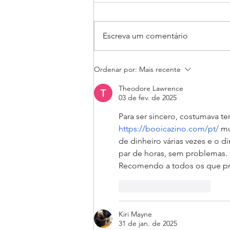
Escreva um comentário
Judô rumo ao JEBs e aos
Ordenar por:
Mais recente
Jogos da Juventude: Alunas
do Salesiano Recife estão
Theodore Lawrence
classificadas para etapas
03 de fev. de 2025
nacionais
Para ser sincero, costumava te
https://booicazino.com/pt/
 m
de dinheiro várias vezes e o d
par de horas, sem problemas.
Recomendo a todos os que pr
Curtir
Responder
Kiri Mayne
31 de jan. de 2025