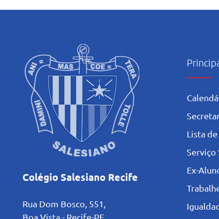
Princip
Calendá
Secretar
L
ista de
Serviço 
Ex-Alun
Colégio Salesiano Recife
Trabalh
Rua Dom Bosco, 551,
Igualdad
Boa Vista - Recife-PE