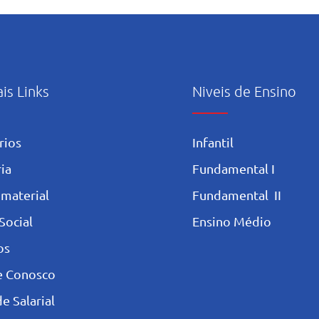
ais Links
Niveis de Ensino
rios
Infantil
ia
Fundamental I
 materia
l
Fundamental II
Social
Ensino Médio
os
e Conosco
e Salarial