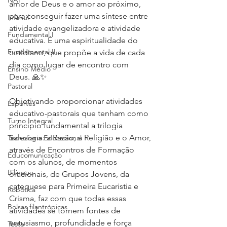
NAP
amor de Deus e o amor ao próximo, 
para conseguir fazer uma síntese entre 
Infantil
atividade evangelizadora e atividade 
Fundamental I
educativa. É uma espiritualidade do 
Fundamental II
cotidiano, que propõe a vida de cada 
dia como lugar de encontro com 
Ensino Médio
Deus. 🙏✨
Pastoral
Objetivando proporcionar atividades 
Esportes
educativo-pastorais que tenham como 
Turno Integral
princípio fundamental a trilogia 
Salesiana: a Razão, a Religião e o Amor, 
Tecnologia Educacional
através de Encontros de Formação 
Educomunicação
com os alunos, de momentos 
Bilíngue
oracionais, de Grupos Jovens, da 
catequese para Primeira Eucaristia e 
Robótica
Crisma, faz com que todas essas 
Bolsas filantrópicas
atividades se tornem fontes de 
entusiasmo, profundidade e força 
Teste