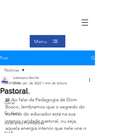
Menu
Post
Notícias
Salesiano Recife
Notícias
27 de jan. de 2022
1 min de leitura
Pastoral
Comunicados
📖 Ao falar da Pedagogia de Dom 
Geral
Bosco, lembramos que o segredo do 
Ex-aluno
sucesso do educador está na sua 
intensa caridade pastoral, ou seja, 
Itinerários Formativos
aquela energia interior que nele une o 