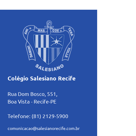
inicia uma nova trajetória
formações com r
no basquete no Rio de
sobre amizade
Janeiro
Colégio Salesiano Recife
Rua Dom Bosco, 551,
Boa Vista - Recife-PE
Telefone:
(81) 2129-5900
comunicacao@salesianorecife.com.br