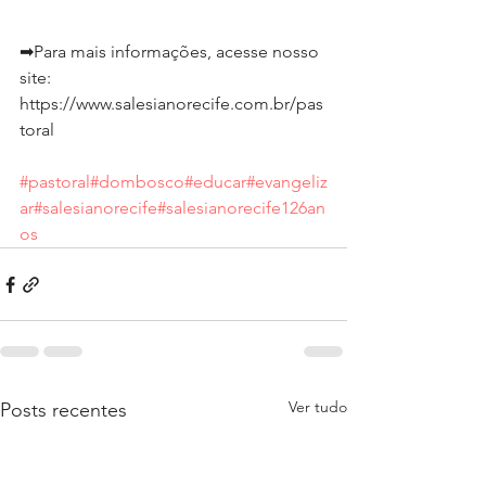
➡Para mais informações, acesse nosso 
site: 
https://www.salesianorecife.com.br/pas
toral
#pastoral
#dombosco
#educar
#evangeliz
ar
#salesianorecife
#salesianorecife126an
os
Ver tudo
Posts recentes