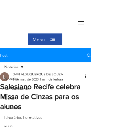
Menu
Post
Notícias
DAVI ALBUQUERQUE DE SOUZA
Notícias
1 de mar. de 2023
1 min de leitura
Salesiano Recife celebra
Comunicados
Missa de Cinzas para os
Geral
alunos
Ex-aluno
Itinerários Formativos