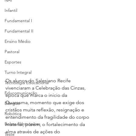
NAP
Infantil
Fundamental I
Fundamental II
Ensino Médio
Pastoral
Esportes
Turno Integral
Os alunos do Salesiano Recife 
Tecnologia Educacional
vivenciaram a Celebração das Cinzas, 
Educomunicação
época que marca o início da 
Quaresma, momento que exige dos 
Bilíngue
cristãos muita reflexão, resignação e 
Robótica
entendimento da fragilidade do corpo 
Bolsas filantrópicas
material, porém, o fortalecimento da 
alma através de ações do 
Teste