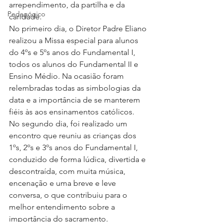
arrependimento, da partilha e da 
Pedagógico
caridade.
No primeiro dia, o Diretor Padre Eliano 
realizou a Missa especial para alunos 
do 4ºs e 5ºs anos do Fundamental I, 
todos os alunos do Fundamental II e 
Ensino Médio. Na ocasião foram 
relembradas todas as simbologias da 
data e a importância de se manterem 
fiéis às aos ensinamentos católicos. 
No segundo dia, foi realizado um 
encontro que reuniu as crianças dos 
1ºs, 2ºs e 3ºs anos do Fundamental I, 
conduzido de forma lúdica, divertida e 
descontraída, com muita música, 
encenação e uma breve e leve 
conversa, o que contribuiu para o 
melhor entendimento sobre a 
importância do sacramento.