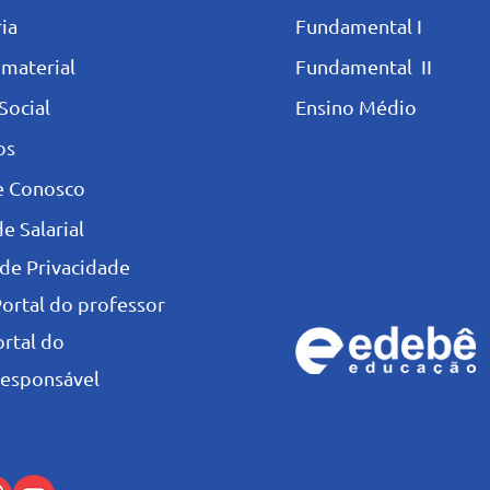
ia
Fundamental I
 materia
l
Fundamental II
Social
Ensino Médio
os
e Conosco
e Salarial
 de Privacidade
Portal do professor
ortal do
esponsável