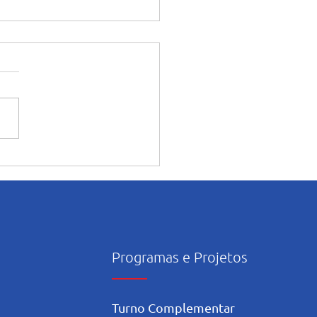
ntação dos alunos sobre o
onsciente da Inteligência
icial nos estudos
Programas e Projetos
Turno Complementar