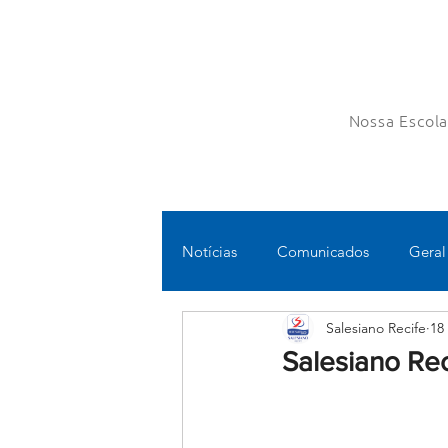
Nossa Escol
Notícias
Comunicados
Geral
Salesiano Recife
18
Fundamental II
Ensino Médi
Salesiano Re
Educomunicação
Bilíngue