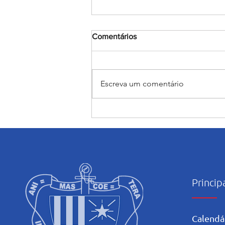
Comentários
Escreva um comentário
Encerramento do mês
Mariano: Salesiano Recife
celebra a coroação de Nossa
Senhora com fé e tradição
Princip
Calendá