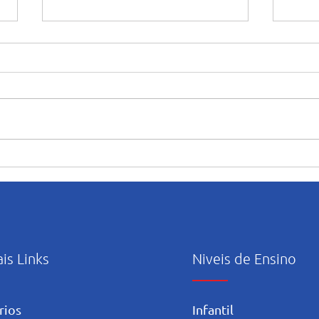
“Maria caminha nesta casa”:
Orie
abertura e início das
uso c
atividades pastorais voltadas
Artif
ao mês mariano.
ais Links
Niveis de Ensino
rios
Infantil