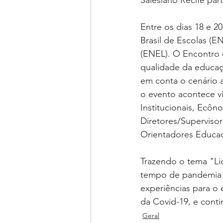
Salesiano Recife pa
Entre os dias 18 e 2
Brasil de Escolas (
(ENEL). O Encontro 
qualidade da educaçã
em conta o cenário a
o evento acontece vi
Institucionais, Ecôn
Diretores/Superviso
Orientadores Educaci
Trazendo o tema "Li
tempo de pandemia e
experiências para o 
da Covid-19, e conti
Geral