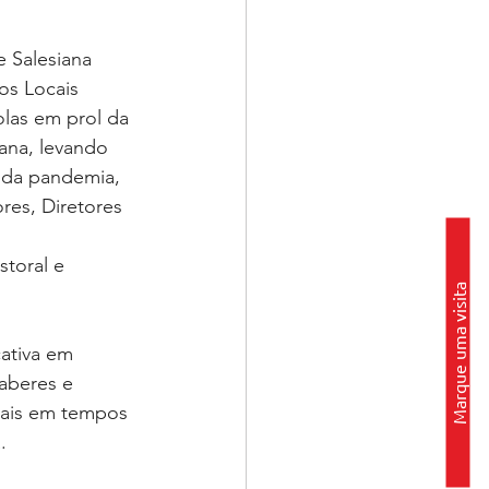
 Salesiana 
os Locais 
las em prol da 
ana, levando 
 da pandemia, 
res, Diretores 
toral e 
Marque uma visita
ativa em 
aberes e 
nais em tempos 
⁣