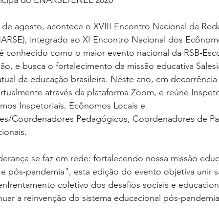
rticipa do ENARSE/ENEL 2020⁣
0 de agosto, acontece o XVIII Encontro Nacional da Rede
ENARSE), integrado ao XI Encontro Nacional dos Ecônom
é conhecido como o maior evento nacional da RSB-Esco
o, e busca o fortalecimento da missão educativa Salesi
tual da educação brasileira. Neste ano, em decorrência
rtualmente através da plataforma Zoom, e reúne Inspeto
omos Inspetoriais, Ecônomos Locais e 
res/Coordenadores Pedagógicos, Coordenadores de Pas
onais.⁣
derança se faz em rede: fortalecendo nossa missão educ
 pós-pandemia", esta edição do evento objetiva unir s
enfrentamento coletivo dos desafios sociais e educacio
nuar a reinvenção do sistema educacional pós-pandemia.