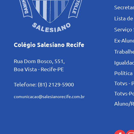
Secretar
L
ista de
Serviço 
Ex-Alun
Colégio Salesiano Recife
Trabalh
Rua Dom Bosco, 551,
Igualdad
Boa Vista - Recife-PE
Política
Totvs - 
Telefone: (81) 2129-5900
Totvs-P
comunicacao@salesianorecife.com.br
Aluno/R