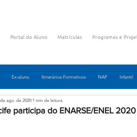
a
Portal do Aluno
Matrículas
Programas e Proje
Ex-aluno
Itinerários Formativos
NAP
Infantil
 de ago. de 2020
1 min de leitura
o
Pastoral
Esportes
Turno Integral
Tecnologia 
cife participa do ENARSE/ENEL 2020
Robótica
Bolsas filantrópicas
Teste
Pedagógico