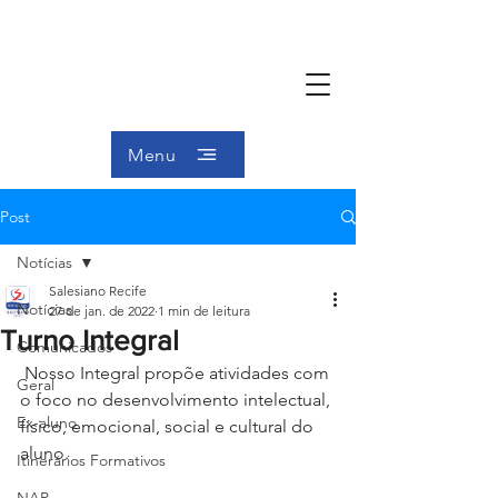
Menu
Post
Notícias
Salesiano Recife
Notícias
27 de jan. de 2022
1 min de leitura
Turno Integral
Comunicados
 Nosso Integral propõe atividades com 
Geral
o foco no desenvolvimento intelectual, 
Ex-aluno
físico, emocional, social e cultural do 
aluno.
Itinerários Formativos