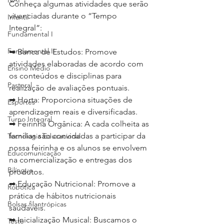
NAP
Conheça algumas atividades que serão 
vivenciadas durante o “Tempo 
Infantil
Integral”:
Fundamental I
Fundamental II
➡ Banca de Estudos: Promove 
atividades elaboradas de acordo com 
Ensino Médio
os conteúdos e disciplinas para 
Pastoral
realização de avaliações pontuais.
➡ Horta: Proporciona situações de 
Esportes
aprendizagem reais e diversificadas.
Turno Integral
➡ Feirinha Orgânica: A cada colheita as 
famílias são convidadas a participar da 
Tecnologia Educacional
nossa feirinha e os alunos se envolvem 
Educomunicação
na comercialização e entregas dos 
Bilíngue
produtos.
➡ Educação Nutricional: Promove a 
Robótica
prática de hábitos nutricionais 
Bolsas filantrópicas
saudáveis.
➡ Inicialização Musical: Buscamos o 
Teste