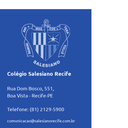
inicia uma nova trajetória
formações com r
no basquete no Rio de
sobre amizade
Janeiro
Colégio Salesiano Recife
Rua Dom Bosco, 551,
Boa Vista - Recife-PE
Telefone:
(81) 2129-5900
comunicacao@salesianorecife.com.br