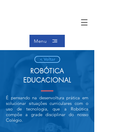
Menu
< Voltar
ROBÓTICA
EDUCACIONAL
É pensando na desenvoltura prática em
solucionar situações curriculares com o
uso de tecnologia, que a Robótica
compõe a grade disciplinar do nosso
Colégio.