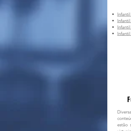
Infantil 
Infantil 
Infantil
Infantil
F
Diver
conte
estão 