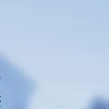
o
,
e
s
s