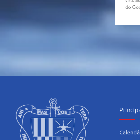
virtua
do Goo
Princip
Calendá