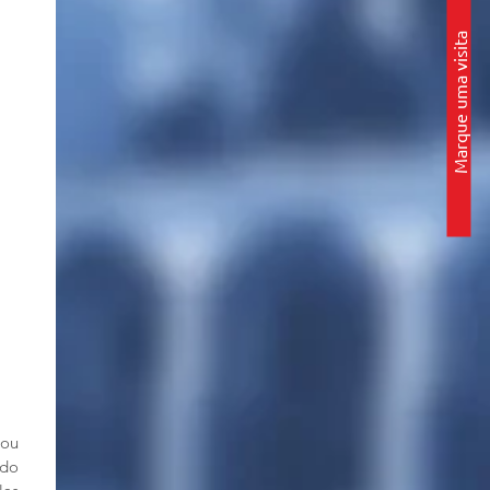
Marque uma visita
ou
udo