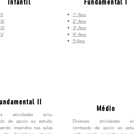
Infantil
Fundamental I
II
1° Ano
III
2° Ano
 IV
3° Ano
 V
4° Ano
5°Ano
undamental II
Médio
sas atividades e/ou
údo de apoio ao estudo
Diversas atividades e/
sendo inseridos nas salas
conteúdo de apoio ao est