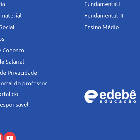
ia
Fundamental I
 materia
l
Fundamental II
Social
Ensino Médio
os
e Conosco
e Salarial
 de Privacidade
Portal do professor
ortal do
esponsável