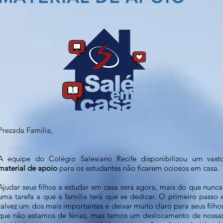
Prezada Família,
A equipe do Colégio Salesiano Recife disponibilizou um vast
material de apoio
para os estudantes não ficarem ociosos em casa.
Ajudar seus filhos a estudar em casa será agora, mais do que nunca
uma tarefa a que a família terá que se dedicar. O primeiro passo 
talvez um dos mais importantes é deixar muito claro para seus filho
que não estamos de férias, mas temos um deslocamento de nossa