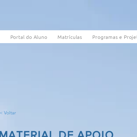
a
Portal do Aluno
Matrículas
Programas e Proje
< Voltar
MATERIAL DE APOIO