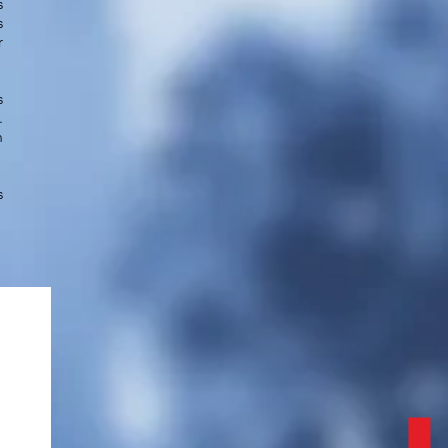
s
s
r
s
.
m
s