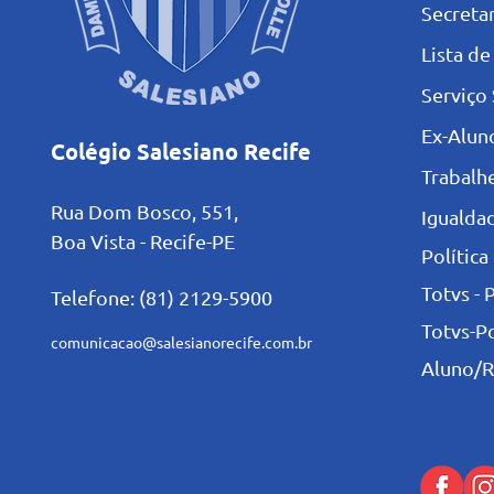
Secretar
L
ista de
Serviço 
Ex-Alun
Colégio Salesiano Recife
Trabalh
Rua Dom Bosco, 551,
Igualdad
Boa Vista - Recife-PE
Política
Totvs - 
Telefone: (81) 2129-5900
Totvs-P
comunicacao@salesianorecife.com.br
Aluno/R