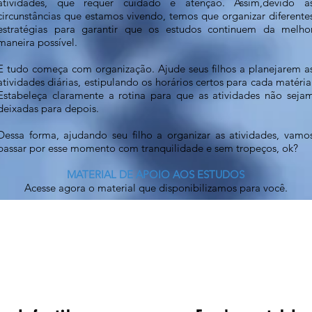
atividades, que requer cuidado e atenção. Assim,devido à
circunstâncias que estamos vivendo, temos que organizar diferente
estratégias para garantir que os estudos continuem da melho
maneira possível.
E tudo começa com organização. Ajude seus filhos a planejarem a
atividades diárias, estipulando os horários certos para cada matéria
Estabeleça claramente a rotina para que as atividades não seja
deixadas para depois.
Dessa forma, ajudando seu filho a organizar as atividades, vamo
passar por esse momento com tranquilidade e sem tropeços, ok?
MATERIAL DE APOIO AOS ESTUDOS
Acesse agora o material que disponibilizamos para você.