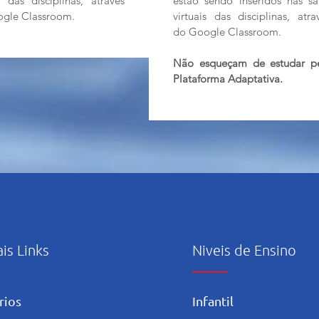
is das disciplinas, através
estão sendo inseridos nas sa
gle Classroom.
virtuais das disciplinas, atra
do Google Classroom.
Não esqueçam de estudar p
Plataforma Adaptativa.
ais Links
Niveis de Ensino
rios
Infantil